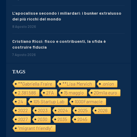
L’apocalisse secondo i miliardari: i bunker extralusso
dei più ricchi del mondo
8 Agosto 2026
Cristiano Ricci: fisco e contribuenti, la sfida è
costruire fiducia
7 Agosto 2026
TAGS
**Gabriella Fraire
**Lisa Mervich
.onion
2.381.586
2FA
15 maggio
20mila euro
24
105 Startup Lab
1000Farmacie
2022
2023
2024
2025
2026
2027
2030
2035
2045
“migrant friendly”