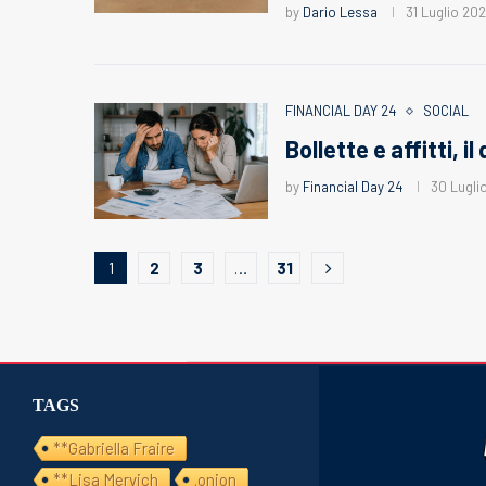
by
Dario Lessa
31 Luglio 20
FINANCIAL DAY 24
SOCIAL
Bollette e affitti, 
by
Financial Day 24
30 Lugli
1
2
3
…
31
TAGS
**Gabriella Fraire
**Lisa Mervich
.onion