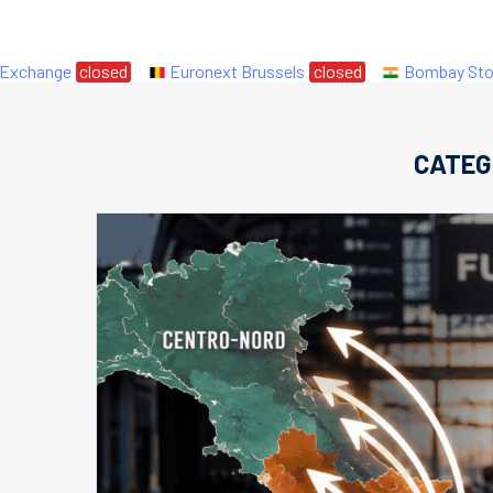
change
closed
Euronext Brussels
closed
Bombay Stock 
CATEG