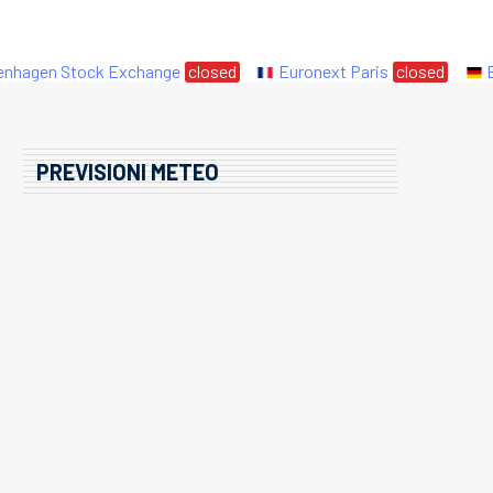
gen Stock Exchange
closed
Euronext Paris
closed
Eure
PREVISIONI METEO