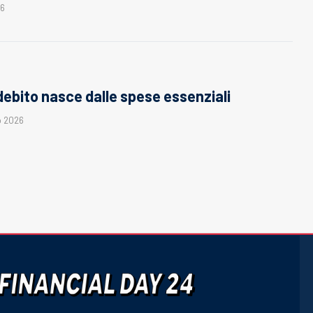
26
il debito nasce dalle spese essenziali
o 2026