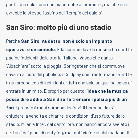
posti. Una soluzione che piacerebbe ai promoter, ma che non
avrebbe lo stesso fascino del “tempio del calcio”.
San Siro: molto più di uno stadio
Perché
San Siro, va detto, non è solo un impianto
sportivo: è un simbolo.
È la cornice dove la musica ha scritto
pagine indelebili della storia italiana. Vasco che canta
“Albachiara” sotto la pioggia, Springsteen che si commuove
davanti al coro del pubblico, i Coldplay che trasformano la notte
in un arcobaleno di luci. Ogni artista che sale su quel palco sa di
entrare in un mito. E proprio per questo
l’idea che la musica
possa dire addio a San Siro fa tremare i polsi a più di un
fan.
I prossimi mesi saranno decisivi. Il Comune dovrà
chiudere la vendita e chiarire le condizioni d’uso future dello
stadio. Milan e Inter, dal canto loro, non hanno ancora svelato i
dettagli dei piani di restyling, ma fonti vicine ai club parlano di