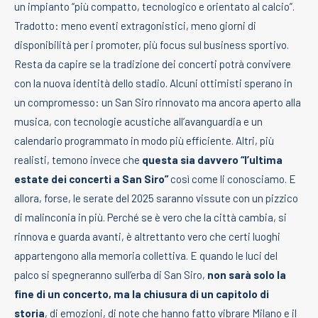
un impianto “più compatto, tecnologico e orientato al calcio”.
Tradotto: meno eventi extragonistici, meno giorni di
disponibilità per i promoter, più focus sul business sportivo.
Resta da capire se la tradizione dei concerti potrà convivere
con la nuova identità dello stadio. Alcuni ottimisti sperano in
un compromesso: un San Siro rinnovato ma ancora aperto alla
musica, con tecnologie acustiche all’avanguardia e un
calendario programmato in modo più efficiente. Altri, più
realisti, temono invece che
questa sia davvero “l’ultima
estate dei concerti a San Siro”
così come li conosciamo. E
allora, forse, le serate del 2025 saranno vissute con un pizzico
di malinconia in più. Perché se è vero che la città cambia, si
rinnova e guarda avanti, è altrettanto vero che certi luoghi
appartengono alla memoria collettiva. E quando le luci del
palco si spegneranno sull’erba di San Siro,
non sarà solo la
fine di un concerto, ma la chiusura di un capitolo di
storia
, di emozioni, di note che hanno fatto vibrare Milano e il