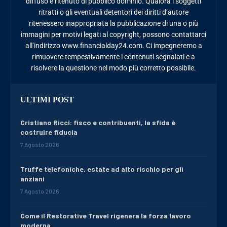
diffuso e ritenuto di pubblico dominio. Qualora i soggetti
ritratti o gli eventuali detentori dei diritti d’autore
ritenessero inappropriata la pubblicazione di una o più
immagini per motivi legati al copyright, possono contattarci
all’indirizzo www.financialday24.com. Ci impegneremo a
rimuovere tempestivamente i contenuti segnalati e a
risolvere la questione nel modo più corretto possibile.
ULTIMI POST
Cristiano Ricci: fisco e contribuenti, la sfida è
costruire fiducia
7 Agosto 2026
Truffe telefoniche, estate ad alto rischio per gli
anziani
7 Agosto 2026
Come il Restorative Travel rigenera la forza lavoro
moderna