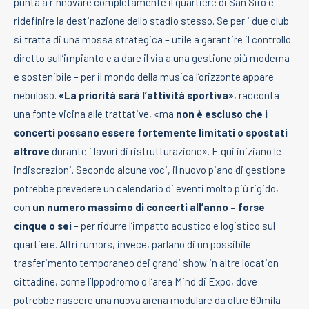
punta a rinnovare completamente il quartiere di San Siro e
ridefinire la destinazione dello stadio stesso. Se per i due club
si tratta di una mossa strategica – utile a garantire il controllo
diretto sull’impianto e a dare il via a una gestione più moderna
e sostenibile – per il mondo della musica l’orizzonte appare
nebuloso.
«La priorità sarà l’attività sportiva»
, racconta
una fonte vicina alle trattative, «ma
non è escluso che i
concerti possano essere fortemente limitati o spostati
altrove
durante i lavori di ristrutturazione». E qui iniziano le
indiscrezioni. Secondo alcune voci, il nuovo piano di gestione
potrebbe prevedere un calendario di eventi molto più rigido,
con
un numero massimo di concerti all’anno – forse
cinque o sei
– per ridurre l’impatto acustico e logistico sul
quartiere. Altri rumors, invece, parlano di un possibile
trasferimento temporaneo dei grandi show in altre location
cittadine, come l’Ippodromo o l’area Mind di Expo, dove
potrebbe nascere una nuova arena modulare da oltre 60mila