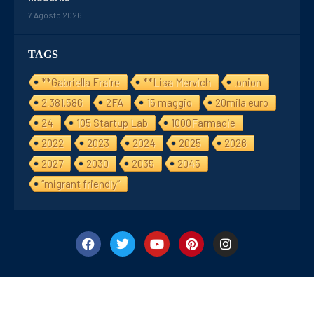
7 Agosto 2026
TAGS
**Gabriella Fraire
**Lisa Mervich
.onion
2.381.586
2FA
15 maggio
20mila euro
24
105 Startup Lab
1000Farmacie
2022
2023
2024
2025
2026
2027
2030
2035
2045
“migrant friendly”
©2024/25 Financialday24. All Right Reserved. Designed and Develope
by
Cyb&Des Consulting