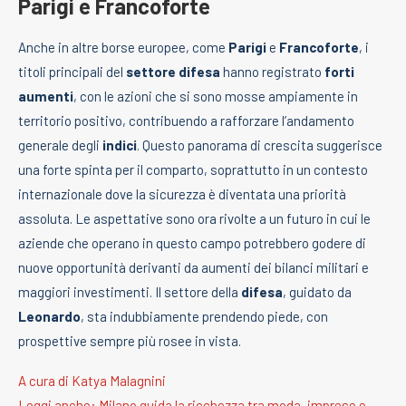
Parigi e Francoforte
Anche in altre borse europee, come
Parigi
e
Francoforte
, i
titoli principali del
settore difesa
hanno registrato
forti
aumenti
, con le azioni che si sono mosse ampiamente in
territorio positivo, contribuendo a rafforzare l’andamento
generale degli
indici
. Questo panorama di crescita suggerisce
una forte spinta per il comparto, soprattutto in un contesto
internazionale dove la sicurezza è diventata una priorità
assoluta. Le aspettative sono ora rivolte a un futuro in cui le
aziende che operano in questo campo potrebbero godere di
nuove opportunità derivanti da aumenti dei bilanci militari e
maggiori investimenti. Il settore della
difesa
, guidato da
Leonardo
, sta indubbiamente prendendo piede, con
prospettive sempre più rosee in vista.
A cura di Katya Malagnini
Leggi anche: Milano guida la ricchezza tra moda, imprese e