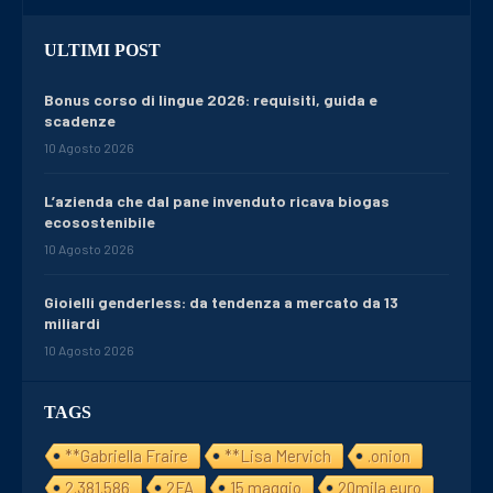
ULTIMI POST
Bonus corso di lingue 2026: requisiti, guida e
scadenze
10 Agosto 2026
L’azienda che dal pane invenduto ricava biogas
ecosostenibile
10 Agosto 2026
Gioielli genderless: da tendenza a mercato da 13
miliardi
10 Agosto 2026
TAGS
**Gabriella Fraire
**Lisa Mervich
.onion
2.381.586
2FA
15 maggio
20mila euro