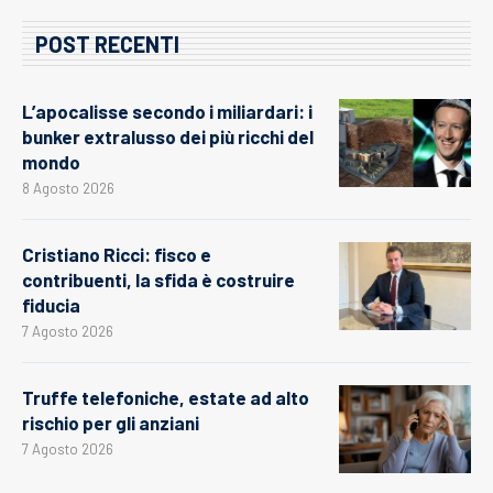
POST RECENTI
L’apocalisse secondo i miliardari: i
bunker extralusso dei più ricchi del
mondo
8 Agosto 2026
Cristiano Ricci: fisco e
contribuenti, la sfida è costruire
fiducia
7 Agosto 2026
Truffe telefoniche, estate ad alto
rischio per gli anziani
7 Agosto 2026