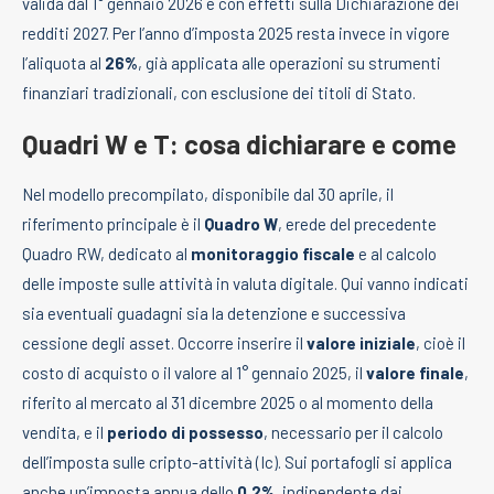
valida dal 1° gennaio 2026 e con effetti sulla Dichiarazione dei
redditi 2027. Per l’anno d’imposta 2025 resta invece in vigore
l’aliquota al
26%
, già applicata alle operazioni su strumenti
finanziari tradizionali, con esclusione dei titoli di Stato.
Quadri W e T: cosa dichiarare e come
Nel modello precompilato, disponibile dal 30 aprile, il
riferimento principale è il
Quadro W
, erede del precedente
Quadro RW, dedicato al
monitoraggio fiscale
e al calcolo
delle imposte sulle attività in valuta digitale. Qui vanno indicati
sia eventuali guadagni sia la detenzione e successiva
cessione degli asset. Occorre inserire il
valore iniziale
, cioè il
costo di acquisto o il valore al 1° gennaio 2025, il
valore finale
,
riferito al mercato al 31 dicembre 2025 o al momento della
vendita, e il
periodo di possesso
, necessario per il calcolo
dell’imposta sulle cripto-attività (Ic). Sui portafogli si applica
anche un’imposta annua dello
0,2%
, indipendente dai