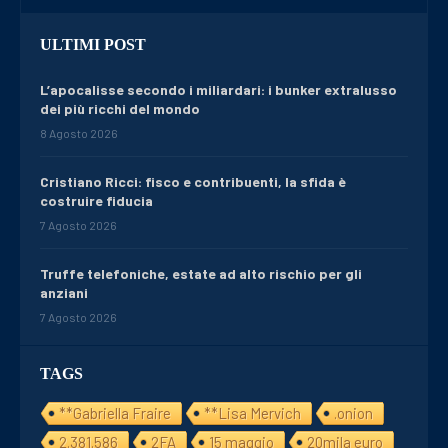
ULTIMI POST
L’apocalisse secondo i miliardari: i bunker extralusso
dei più ricchi del mondo
8 Agosto 2026
Cristiano Ricci: fisco e contribuenti, la sfida è
costruire fiducia
7 Agosto 2026
Truffe telefoniche, estate ad alto rischio per gli
anziani
7 Agosto 2026
TAGS
**Gabriella Fraire
**Lisa Mervich
.onion
2.381.586
2FA
15 maggio
20mila euro