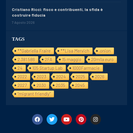
Cristiano Ricci: fisco e contribuenti, la sfida è
costruire fiducia
7 Agosto 2026
TAGS
**Gabriella Fraire
**Lisa Mervich
.onion
2.381.586
2FA
15 maggio
20mila euro
24
105 Startup Lab
1000Farmacie
2022
2023
2024
2025
2026
2027
2030
2035
2045
“migrant friendly”