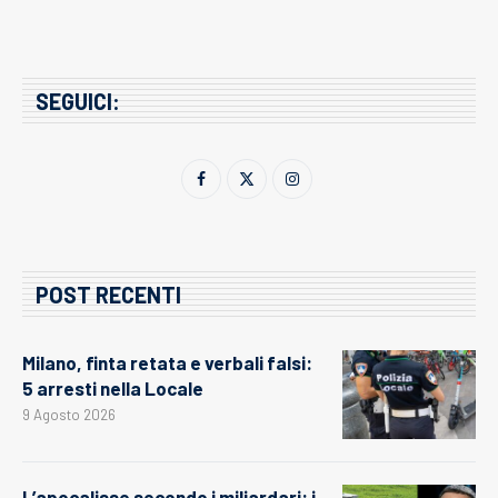
SEGUICI:
POST RECENTI
Milano, finta retata e verbali falsi:
5 arresti nella Locale
9 Agosto 2026
L’apocalisse secondo i miliardari: i