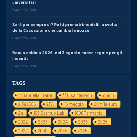
universitari
6 Agosto 2026
Sarà per sempre sì? Patti prematrimoniali, la svolta
della Cassazione che cambia le nozze
6 Agosto 2026
Bonus caldaia 2026, dal 3 agosto nuove regole per gli
incentivi
5 Agosto 2026
TAGS
**Gabriella Fraire
**Lisa Mervich
.onion
2.381.586
2FA
15 maggio
20mila euro
24
105 Startup Lab
1000Farmacie
2022
2023
2024
2025
2026
2027
2030
2035
2045