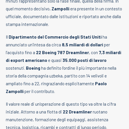
minuti rappresentano solo la fase finale, quella della firma. In
quel momento decisivo,
Zampolli
era presente in un contesto
ufficiale, documentato dalle istituzioni e riportato anche dalla
stampa internazionale.
Il
Dipartimento del Commercio degli Stati Uniti
ha
annunciato un’intesa da circa
8,5 miliardi di dollari
per
l’acquisto fino a
22 Boeing 787 Dreamliner
, con
7,3 miliardi
di export americano
e quasi
35.000 posti di lavoro
sostenuti.
Boeing
ha definito l’ordine il più importante nella
storia della compagnia uzbeka, partito con 14 velivoli e
ampliato fino a 22, ringraziando esplicitamente
Paolo
Zampolli
per il contributo.
Il valore reale di un’operazione di questo tipo va oltre la cifra
iniziale. Attorno a una flotta di
22 Dreamliner
ruotano
manutenzione, formazione degli equipaggi, assistenza
tecnica, logistica, ricambi e contratti di lungo periodo.