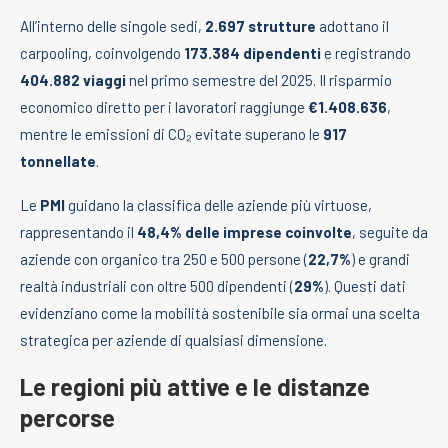
All’interno delle singole sedi,
2.697 strutture
adottano il
carpooling, coinvolgendo
173.384 dipendenti
e registrando
404.882 viaggi
nel primo semestre del 2025. Il risparmio
economico diretto per i lavoratori raggiunge
€1.408.636
,
mentre le emissioni di CO₂ evitate superano le
917
tonnellate
.
Le
PMI
guidano la classifica delle aziende più virtuose,
rappresentando il
48,4% delle imprese coinvolte
, seguite da
aziende con organico tra 250 e 500 persone (
22,7%
) e grandi
realtà industriali con oltre 500 dipendenti (
29%
). Questi dati
evidenziano come la mobilità sostenibile sia ormai una scelta
strategica per aziende di qualsiasi dimensione.
Le regioni più attive e le distanze
percorse