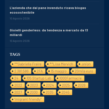
L’azienda che dal pane invenduto ricava biogas
ecosostenibile
10 Agosto 2026
Gioielli genderless: da tendenza a mercato da 13
miliardi
10 Agosto 2026
TAGS
**Gabriella Fraire
**Lisa Mervich
.onion
2.381.586
2FA
15 maggio
20mila euro
24
105 Startup Lab
1000Farmacie
2022
2023
2024
2025
2026
2027
2030
2035
2045
“migrant friendly”