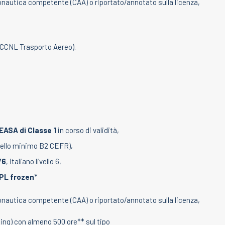
ronautica competente (CAA) o riportato/annotato sulla licenza,
CCNL Trasporto Aereo).
EASA di Classe 1
in corso di validità,
ivello minimo B2 CEFR),
/6
, italiano livello 6,
TPL frozen
*
ronautica competente (CAA) o riportato/annotato sulla licenza,
ting) con almeno 500 ore** sul tipo