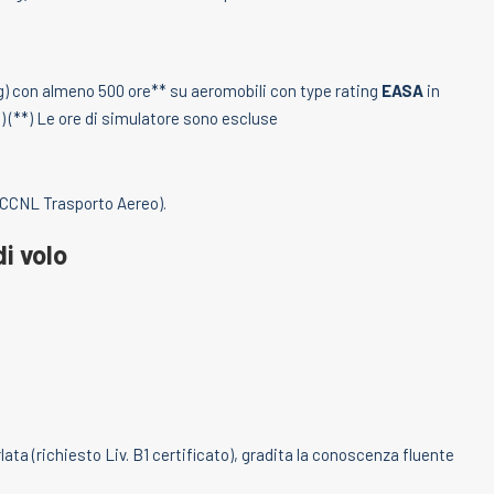
ng) con almeno 500 ore** su aeromobili con type rating
EASA
in
) (**) Le ore di simulatore sono escluse
CCNL Trasporto Aereo).
di volo
ata (richiesto Liv. B1 certificato), gradita la conoscenza fluente