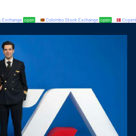
change
open
Colombo Stock Exchange
open
Copenhage