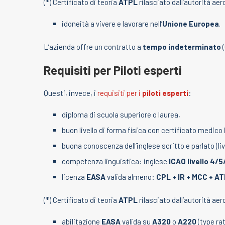
(*) Certificato di teoria
ATPL
rilasciato dall’autorità ae
idoneità a vivere e lavorare nell’
Unione Europea
.
L’azienda offre un contratto a
tempo indeterminato
(
Requisiti per Piloti esperti
Questi, invece, i
requisiti per i
piloti esperti
:
diploma di scuola superiore o laurea,
buon livello di forma fisica con certificato medico
buona conoscenza dell’inglese scritto e parlato (l
competenza linguistica: inglese
ICAO livello 4/5
licenza
EASA
valida almeno:
CPL + IR + MCC + A
(*) Certificato di teoria
ATPL
rilasciato dall’autorità ae
abilitazione
EASA
valida su
A320
o
A220
(type ra