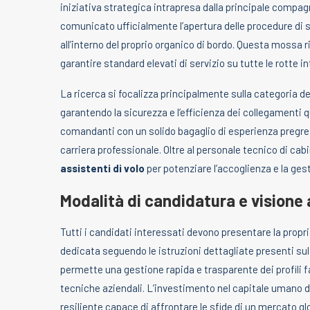
iniziativa strategica intrapresa dalla principale compagn
comunicato ufficialmente l’apertura delle procedure di s
all’interno del proprio organico di bordo. Questa mossa r
garantire standard elevati di servizio su tutte le rotte i
La ricerca si focalizza principalmente sulla categoria d
garantendo la sicurezza e l’efficienza dei collegamenti qu
comandanti con un solido bagaglio di esperienza pregres
carriera professionale. Oltre al personale tecnico di ca
assistenti di volo
per potenziare l’accoglienza e la gest
Modalità di candidatura e visione
Tutti i candidati interessati devono presentare la prop
dedicata seguendo le istruzioni dettagliate presenti sul
permette una gestione rapida e trasparente dei profili fa
tecniche aziendali. L’investimento nel capitale umano d
resiliente capace di affrontare le sfide di un mercato g