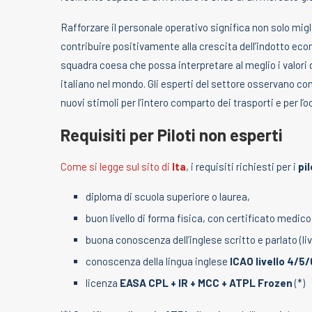
Rafforzare il personale operativo significa non solo mig
contribuire positivamente alla crescita dell’indotto e
squadra coesa che possa interpretare al meglio i valori d
italiano nel mondo. Gli esperti del settore osservano 
nuovi stimoli per l’intero comparto dei trasporti e per l’
Requisiti per Piloti non esperti
Come si legge sul sito di
Ita
, i requisiti richiesti per i
pi
diploma di scuola superiore o laurea,
buon livello di forma fisica, con certificato medic
buona conoscenza dell’inglese scritto e parlato (l
conoscenza della lingua inglese
ICAO livello 4/5/
licenza
EASA CPL + IR + MCC + ATPL Frozen
(*)