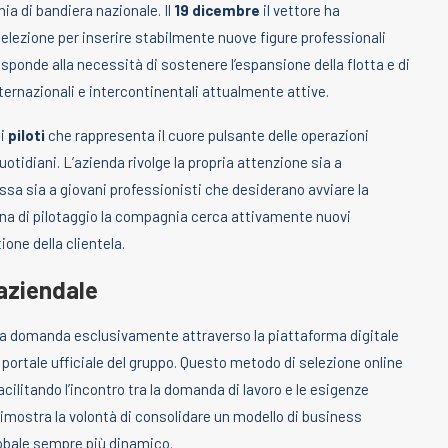
ia di bandiera nazionale. Il
19 dicembre
il vettore ha
elezione per inserire stabilmente nuove figure professionali
isponde alla necessità di sostenere l’espansione della flotta e di
nternazionali e intercontinentali attualmente attive.
ei
piloti
che rappresenta il cuore pulsante delle operazioni
otidiani. L’azienda rivolge la propria attenzione sia a
sa sia a giovani professionisti che desiderano avviare la
bina di pilotaggio la compagnia cerca attivamente nuovi
ione della clientela.
 aziendale
ria domanda esclusivamente attraverso la piattaforma digitale
 portale ufficiale del gruppo. Questo metodo di selezione online
cilitando l’incontro tra la domanda di lavoro e le esigenze
imostra la volontà di consolidare un modello di business
lobale sempre più dinamico.