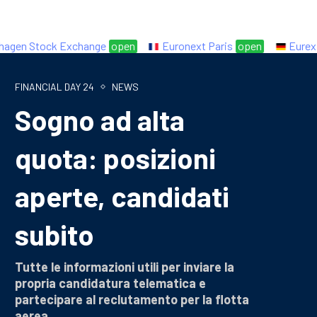
n Stock Exchange
open
Euronext Paris
open
Eurex
op
FINANCIAL DAY 24
NEWS
Sogno ad alta
quota: posizioni
aperte, candidati
subito
Tutte le informazioni utili per inviare la
propria candidatura telematica e
partecipare al reclutamento per la flotta
aerea