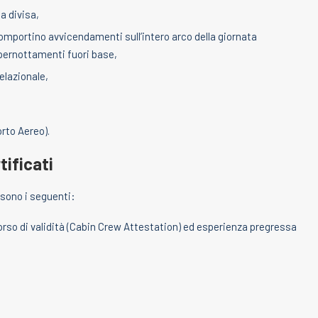
a divisa,
 comportino avvicendamenti sull’intero arco della giornata
i pernottamenti fuori base,
elazionale,
rto Aereo).
tificati
i sono i seguenti:
orso di validità (Cabin Crew Attestation) ed esperienza pregressa