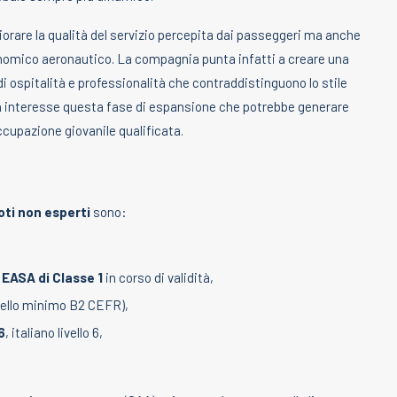
liorare la qualità del servizio percepita dai passeggeri ma anche
conomico aeronautico. La compagnia punta infatti a creare una
i ospitalità e professionalità che contraddistinguono lo stile
con interesse questa fase di espansione che potrebbe generare
occupazione giovanile qualificata.
loti non esperti
sono:
o
EASA di Classe 1
in corso di validità,
ivello minimo B2 CEFR),
6
, italiano livello 6,