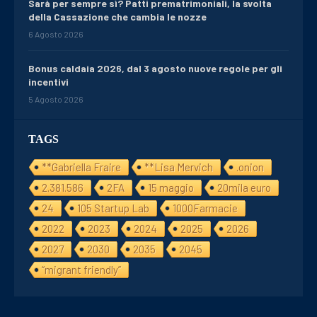
Sarà per sempre sì? Patti prematrimoniali, la svolta
della Cassazione che cambia le nozze
6 Agosto 2026
Bonus caldaia 2026, dal 3 agosto nuove regole per gli
incentivi
5 Agosto 2026
TAGS
**Gabriella Fraire
**Lisa Mervich
.onion
2.381.586
2FA
15 maggio
20mila euro
24
105 Startup Lab
1000Farmacie
2022
2023
2024
2025
2026
2027
2030
2035
2045
“migrant friendly”