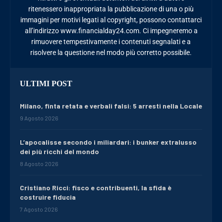
ritenessero inappropriata la pubblicazione di una o più
immagini per motivi legati al copyright, possono contattarci
all’indirizzo www.financialday24.com. Ci impegneremo a
rimuovere tempestivamente i contenuti segnalati e a
risolvere la questione nel modo più corretto possibile.
ULTIMI POST
Milano, finta retata e verbali falsi: 5 arresti nella Locale
9 Agosto 2026
L’apocalisse secondo i miliardari: i bunker extralusso
dei più ricchi del mondo
8 Agosto 2026
Cristiano Ricci: fisco e contribuenti, la sfida è
costruire fiducia
7 Agosto 2026