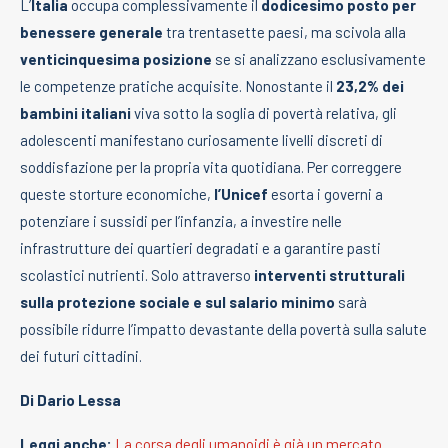
L’
Italia
occupa complessivamente il
dodicesimo posto per
benessere generale
tra trentasette paesi, ma scivola alla
venticinquesima posizione
se si analizzano esclusivamente
le competenze pratiche acquisite. Nonostante il
23,2% dei
bambini italiani
viva sotto la soglia di povertà relativa, gli
adolescenti manifestano curiosamente livelli discreti di
soddisfazione per la propria vita quotidiana. Per correggere
queste storture economiche,
l’Unicef
esorta i governi a
potenziare i sussidi per l’infanzia, a investire nelle
infrastrutture dei quartieri degradati e a garantire pasti
scolastici nutrienti. Solo attraverso
interventi strutturali
sulla protezione sociale e sul salario minimo
sarà
possibile ridurre l’impatto devastante della povertà sulla salute
dei futuri cittadini.
Di Dario Lessa
Leggi anche:
La corsa degli umanoidi è già un mercato