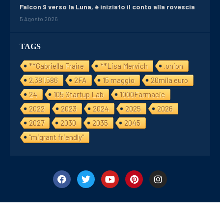
Falcon 9 verso la Luna, è iniziato il conto alla rovescia
5 Agosto 2026
TAGS
**Gabriella Fraire
**Lisa Mervich
.onion
2.381.586
2FA
15 maggio
20mila euro
24
105 Startup Lab
1000Farmacie
2022
2023
2024
2025
2026
2027
2030
2035
2045
“migrant friendly”
©2024/25 Financialday24. All Right Reserved. Designed and Develope