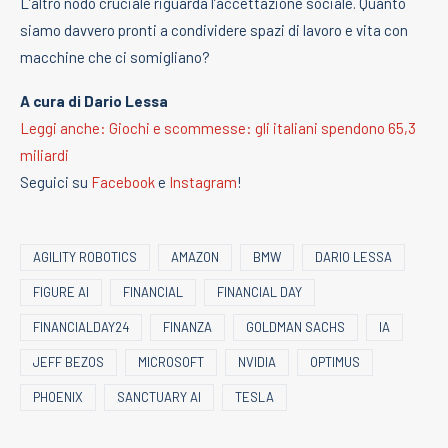
L’altro nodo cruciale riguarda l’accettazione sociale. Quanto
siamo davvero pronti a condividere spazi di lavoro e vita con
macchine che ci somigliano?
A cura di Dario Lessa
Leggi anche: Giochi e scommesse: gli italiani spendono 65,3
miliardi
Seguici su
Facebook
e
Instagram
!
AGILITY ROBOTICS
AMAZON
BMW
DARIO LESSA
FIGURE AI
FINANCIAL
FINANCIAL DAY
FINANCIALDAY24
FINANZA
GOLDMAN SACHS
IA
JEFF BEZOS
MICROSOFT
NVIDIA
OPTIMUS
PHOENIX
SANCTUARY AI
TESLA