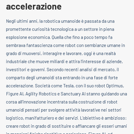
accelerazione
Negli ultimi anni, la robotica umanoide è passata da una
promettente curiosità tecnologica a un settore in piena
esplosione economica. Quella che fino a poco tempo fa
sembrava fantascienza come robot con sembianze umane in
grado di muoversi, interagire e lavorare, oggi è una realtà
industriale che muove miliardi e attira l’interesse di aziende,
investitori e governi. Secondo recenti analisi di mercato, il
comparto degli umanoidi sta entrando in una fase di forte
accelerazione. Società come Tesla, con il suo robot Optimus,
Figure AI, Agility Robotics e Sanctuary AI stanno guidando una
corsa all’innovazione incentrata sulla costruzione di robot
umanoidi pensati per svolgere attività lavorative nei settori
logistico, manifatturiero e dei servizi. L’obiettivo è ambizioso:
creare robot in grado di sostituire o affiancare gli esseri umani
in mansioni fisiche ripetitive o pericolose. Figure AI, ad