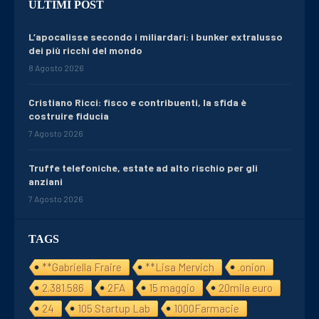
ULTIMI POST
L’apocalisse secondo i miliardari: i bunker extralusso
dei più ricchi del mondo
8 Agosto 2026
Cristiano Ricci: fisco e contribuenti, la sfida è
costruire fiducia
7 Agosto 2026
Truffe telefoniche, estate ad alto rischio per gli
anziani
7 Agosto 2026
TAGS
**Gabriella Fraire
**Lisa Mervich
.onion
2.381.586
2FA
15 maggio
20mila euro
24
105 Startup Lab
1000Farmacie