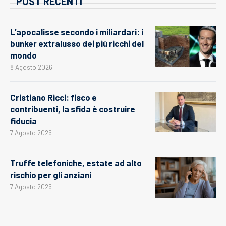
POST RECENTI
L’apocalisse secondo i miliardari: i
bunker extralusso dei più ricchi del
mondo
8 Agosto 2026
Cristiano Ricci: fisco e
contribuenti, la sfida è costruire
fiducia
7 Agosto 2026
Truffe telefoniche, estate ad alto
rischio per gli anziani
7 Agosto 2026