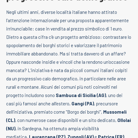
Negli ultimi anni, diverse località italiane hanno attirato
l’attenzione internazionale per una proposta apparentemente
irrinunciabile: case in vendita al prezzo simbolico di 1 euro.
Dietro a questa cifra c’è un progetto ambizioso: contrastare lo
spopolamento dei borghi storici e valorizzare il patrimonio
immobiliare abbandonato. Ma si tratta davvero di un affare?
Oppure nasconde insidie e vincoli che la rendono un’occasione
mancata? L’iniziativa è nata da piccoli comuni italiani colpiti
da un progressivo calo demografico, in particolare nelle aree
rurali e montane. Alcuni dei comuni più noti coinvolti nel
progetto includono sono
Sambuca di Sicilia (AG)
, uno dei
casi più famosi anche all’estero,
Gangi (PA)
, precursore
dell’iniziativa, premiato come “Borgo dei borghi”,
Mussomeli
(CL)
, con numerose case disponibili e un sito dedicato,
Ollolai
(NU)
, in Sardegna, ha ottenuto ampia visibilità
mediatica,
Laurenzana (PZ)
,
Zungoli (AV)
e
Patrica (FR)
.