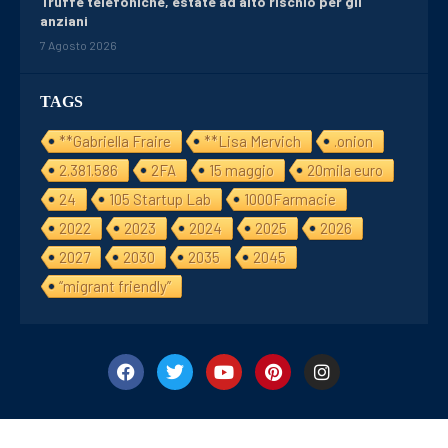
Truffe telefoniche, estate ad alto rischio per gli
anziani
7 Agosto 2026
TAGS
**Gabriella Fraire
**Lisa Mervich
.onion
2.381.586
2FA
15 maggio
20mila euro
24
105 Startup Lab
1000Farmacie
2022
2023
2024
2025
2026
2027
2030
2035
2045
“migrant friendly”
©2024/25 Financialday24. All Right Reserved. Designed and Develope