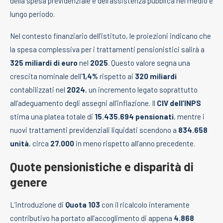
della spesa previdenziale e dell’assistenza pubblica nel medio e
lungo periodo.
Nel contesto finanziario dell’istituto, le proiezioni indicano che
la spesa complessiva per i trattamenti pensionistici salirà a
325 miliardi di euro
nel
2025
. Questo valore segna una
crescita nominale dell’
1,4%
rispetto ai
320 miliardi
contabilizzati nel
2024
, un incremento legato soprattutto
all’adeguamento degli assegni all’inflazione. Il
CIV dell’INPS
stima una platea totale di
15.435.694 pensionati
, mentre i
nuovi trattamenti previdenziali liquidati scendono a
834.658
unità
, circa
27.000
in meno rispetto all’anno precedente.
Quote pensionistiche e disparità di
genere
L’introduzione di
Quota 103
con il ricalcolo interamente
contributivo ha portato all’accoglimento di appena
4.868