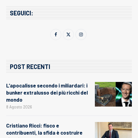
SEGUICI:
POST RECENTI
L’apocalisse secondo i miliardari: i
bunker extralusso dei più ricchi del
mondo
8 Agosto 2026
Cristiano Ricci: fisco e
contribuenti, la sfida è costruire