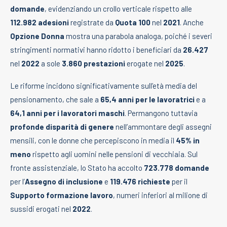
domande
, evidenziando un crollo verticale rispetto alle
112.982 adesioni
registrate da
Quota 100
nel
2021
. Anche
Opzione Donna
mostra una parabola analoga, poiché i severi
stringimenti normativi hanno ridotto i beneficiari da
26.427
nel
2022
a sole
3.860 prestazioni
erogate nel
2025
.
Le riforme incidono significativamente sull’età media del
pensionamento, che sale a
65,4 anni per le lavoratrici
e a
64,1 anni per i lavoratori maschi
. Permangono tuttavia
profonde disparità di genere
nell’ammontare degli assegni
mensili, con le donne che percepiscono in media il
45% in
meno
rispetto agli uomini nelle pensioni di vecchiaia. Sul
fronte assistenziale, lo Stato ha accolto
723.778 domande
per l’
Assegno di inclusione
e
119.476 richieste
per il
Supporto formazione lavoro
, numeri inferiori al milione di
sussidi erogati nel
2022
.