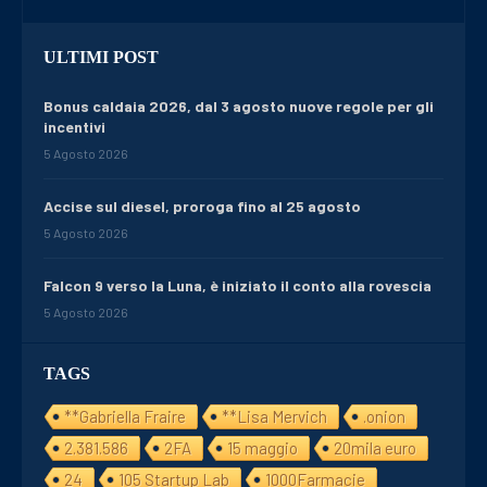
ULTIMI POST
Bonus caldaia 2026, dal 3 agosto nuove regole per gli
incentivi
5 Agosto 2026
Accise sul diesel, proroga fino al 25 agosto
5 Agosto 2026
Falcon 9 verso la Luna, è iniziato il conto alla rovescia
5 Agosto 2026
TAGS
**Gabriella Fraire
**Lisa Mervich
.onion
2.381.586
2FA
15 maggio
20mila euro
24
105 Startup Lab
1000Farmacie