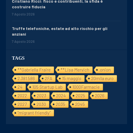
Cristiano Ricci: fisco e contribuenti, la sfida è
costruire fiducia
7 Agosto 2026
Truffe telefoniche, estate ad alto rischio per gli
anziani
7 Agosto 2026
TAGS
**Gabriella Fraire
**Lisa Mervich
.onion
2.381.586
2FA
15 maggio
20mila euro
24
105 Startup Lab
1000Farmacie
2022
2023
2024
2025
2026
2027
2030
2035
2045
“migrant friendly”