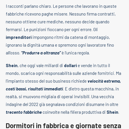
I racconti parlano chiaro. Le persone che lavorano in queste
fabbriche ricevono paghe misere. Nessuno firma contratti,
nessuno ottiene cure mediche, nessuno decide quando
fermarsi. Le punizioni fioccano per ogni errore. Gli
imprenditori
impongono ritmi da catena di montaggio,
ignorano la dignità umana e spremono ogni lavoratore fino
all’osso.
“Produrre a oltranza”
è l’unica regola.
Shein
, che oggi vale miliardi di
dollari
e vende in tutto il
mondo, scarica ogni responsabilità sulle aziende fornitrici. Ma
l’impianto stesso del suo business richiede
velocità estrema,
costi bassi, risultati immediati
. E dietro questa macchina, in
realtà, si muovono migliaia di operai invisibili. Una vecchia
indagine del 2022 già segnalava condizioni disumane in oltre
trecento fabbriche
coinvolte nella filiera produttiva di
Shein
.
Dormitori in fabbrica e giornate senza