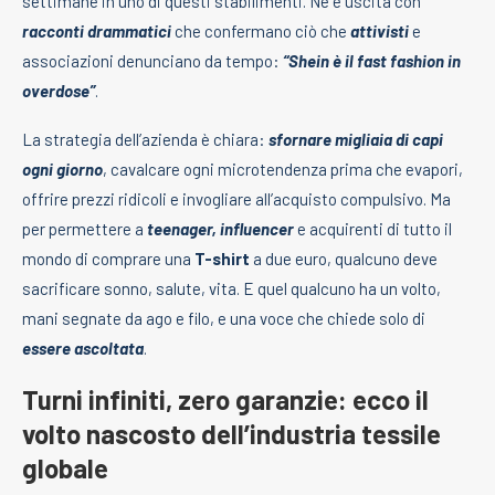
settimane in uno di questi stabilimenti. Ne è uscita con
racconti drammatici
che confermano ciò che
attivisti
e
associazioni denunciano da tempo:
“Shein è il fast fashion in
overdose”
.
La strategia dell’azienda è chiara:
sfornare migliaia di capi
ogni giorno
, cavalcare ogni microtendenza prima che evapori,
offrire prezzi ridicoli e invogliare all’acquisto compulsivo. Ma
per permettere a
teenager, influencer
e acquirenti di tutto il
mondo di comprare una
T-shirt
a due euro, qualcuno deve
sacrificare sonno, salute, vita. E quel qualcuno ha un volto,
mani segnate da ago e filo, e una voce che chiede solo di
essere ascoltata
.
Turni infiniti, zero garanzie: ecco il
volto nascosto dell’industria tessile
globale