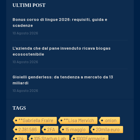
ULTIMI POST
Bonus corso di lingue 2026: requisiti, guida e
scadenze
10 Agosto 2026
L’azienda che dal pane invenduto ricava biogas
ecosostenibile
10 Agosto 2026
Gioielli genderless: da tendenza a mercato da 13
miliardi
10 Agosto 2026
TAGS
**Gabriella Fraire
**Lisa Mervich
.onion
2.381.586
2FA
15 maggio
20mila euro
24
105 Startup Lab
1000Farmacie