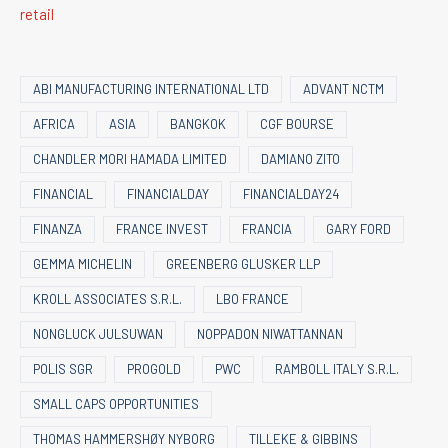
retail
ABI MANUFACTURING INTERNATIONAL LTD
ADVANT NCTM
AFRICA
ASIA
BANGKOK
CGF BOURSE
CHANDLER MORI HAMADA LIMITED
DAMIANO ZITO
FINANCIAL
FINANCIALDAY
FINANCIALDAY24
FINANZA
FRANCE INVEST
FRANCIA
GARY FORD
GEMMA MICHELIN
GREENBERG GLUSKER LLP
KROLL ASSOCIATES S.R.L.
LBO FRANCE
NONGLUCK JULSUWAN
NOPPADON NIWATTANNAN
POLIS SGR
PROGOLD
PWC
RAMBOLL ITALY S.R.L.
SMALL CAPS OPPORTUNITIES
THOMAS HAMMERSHØY NYBORG
TILLEKE & GIBBINS