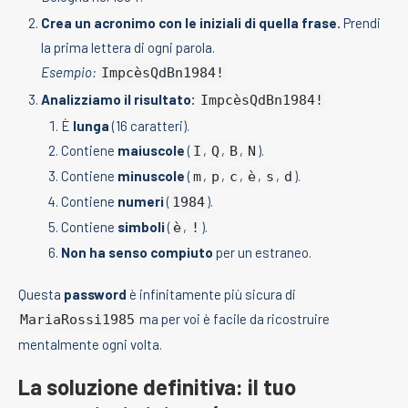
Crea un acronimo con le iniziali di quella frase.
Prendi
la prima lettera di ogni parola.
Esempio:
ImpcèsQdBn1984!
Analizziamo il risultato:
ImpcèsQdBn1984!
È
lunga
(16 caratteri).
Contiene
maiuscole
(
,
,
,
).
I
Q
B
N
Contiene
minuscole
(
,
,
,
,
,
).
m
p
c
è
s
d
Contiene
numeri
(
).
1984
Contiene
simboli
(
,
).
è
!
Non ha senso compiuto
per un estraneo.
Questa
password
è infinitamente più sicura di
ma per voi è facile da ricostruire
MariaRossi1985
mentalmente ogni volta.
La soluzione definitiva: il tuo