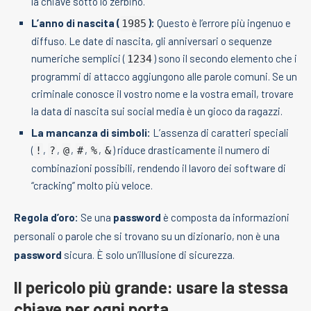
la chiave sotto lo zerbino.
L’anno di nascita (
):
Questo è l’errore più ingenuo e
1985
diffuso. Le date di nascita, gli anniversari o sequenze
numeriche semplici (
) sono il secondo elemento che i
1234
programmi di attacco aggiungono alle parole comuni. Se un
criminale conosce il vostro nome e la vostra email, trovare
la data di nascita sui social media è un gioco da ragazzi.
La mancanza di simboli:
L’assenza di caratteri speciali
(
,
,
,
,
,
) riduce drasticamente il numero di
!
?
@
#
%
&
combinazioni possibili, rendendo il lavoro dei software di
“cracking” molto più veloce.
Regola d’oro:
Se una
password
è composta da informazioni
personali o parole che si trovano su un dizionario, non è una
password
sicura. È solo un’illusione di sicurezza.
Il pericolo più grande: usare la stessa
chiave per ogni porta