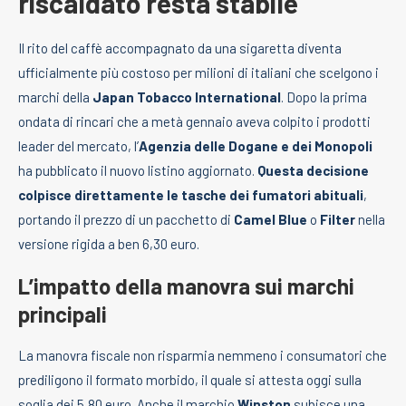
riscaldato resta stabile
Il rito del caffè accompagnato da una sigaretta diventa
ufficialmente più costoso per milioni di italiani che scelgono i
marchi della
Japan Tobacco International
. Dopo la prima
ondata di rincari che a metà gennaio aveva colpito i prodotti
leader del mercato, l’
Agenzia delle Dogane e dei Monopoli
ha pubblicato il nuovo listino aggiornato.
Questa decisione
colpisce direttamente le tasche dei fumatori abituali
,
portando il prezzo di un pacchetto di
Camel Blue
o
Filter
nella
versione rigida a ben 6,30 euro.
L’impatto della manovra sui marchi
principali
La manovra fiscale non risparmia nemmeno i consumatori che
prediligono il formato morbido, il quale si attesta oggi sulla
soglia dei 5,80 euro. Anche il marchio
Winston
subisce una