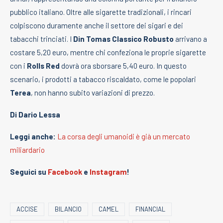
pubblico italiano. Oltre alle sigarette tradizionali, i rincari
colpiscono duramente anche il settore dei sigari e dei
tabacchi trinciati. I
Din Tomas Classico Robusto
arrivano a
costare 5,20 euro, mentre chi confeziona le proprie sigarette
con i
Rolls Red
dovrà ora sborsare 5,40 euro. In questo
scenario, i prodotti a tabacco riscaldato, come le popolari
Terea
, non hanno subito variazioni di prezzo.
Di Dario Lessa
Leggi anche:
La corsa degli umanoidi è già un mercato
miliardario
Seguici su
Facebook
e
Instagram
!
ACCISE
BILANCIO
CAMEL
FINANCIAL