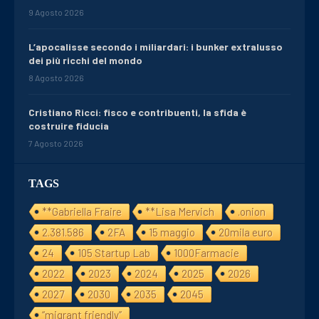
9 Agosto 2026
L’apocalisse secondo i miliardari: i bunker extralusso
dei più ricchi del mondo
8 Agosto 2026
Cristiano Ricci: fisco e contribuenti, la sfida è
costruire fiducia
7 Agosto 2026
TAGS
**Gabriella Fraire
**Lisa Mervich
.onion
2.381.586
2FA
15 maggio
20mila euro
24
105 Startup Lab
1000Farmacie
2022
2023
2024
2025
2026
2027
2030
2035
2045
“migrant friendly”