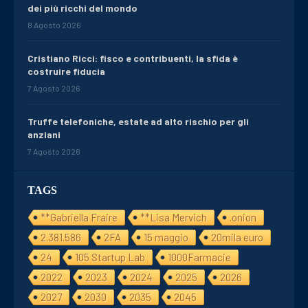
dei più ricchi del mondo
8 Agosto 2026
Cristiano Ricci: fisco e contribuenti, la sfida è
costruire fiducia
7 Agosto 2026
Truffe telefoniche, estate ad alto rischio per gli
anziani
7 Agosto 2026
TAGS
**Gabriella Fraire
**Lisa Mervich
.onion
2.381.586
2FA
15 maggio
20mila euro
24
105 Startup Lab
1000Farmacie
2022
2023
2024
2025
2026
2027
2030
2035
2045