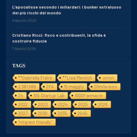
L’apocalisse secondo i miliardari: i bunker extralusso
dei più ricchi del mondo
8 Agosto 2026
Cristiano Ricci: fisco e contribuenti, la sfida è
costruire fiducia
7 Agosto 2026
TAGS
**Gabriella Fraire
**Lisa Mervich
.onion
2.381.586
2FA
15 maggio
20mila euro
24
105 Startup Lab
1000Farmacie
2022
2023
2024
2025
2026
2027
2030
2035
2045
“migrant friendly”