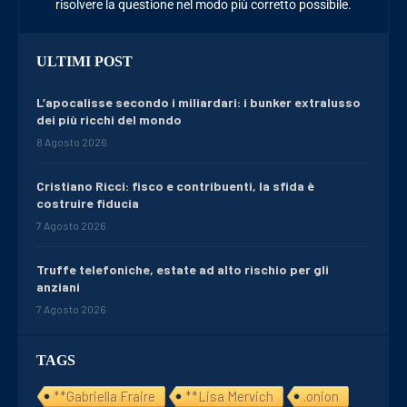
risolvere la questione nel modo più corretto possibile.
ULTIMI POST
L’apocalisse secondo i miliardari: i bunker extralusso
dei più ricchi del mondo
8 Agosto 2026
Cristiano Ricci: fisco e contribuenti, la sfida è
costruire fiducia
7 Agosto 2026
Truffe telefoniche, estate ad alto rischio per gli
anziani
7 Agosto 2026
TAGS
**Gabriella Fraire
**Lisa Mervich
.onion