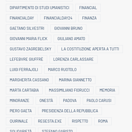
DIPARTIMENTO DI STUDI UMANISTICI
FINANCIAL
FINANCIALDAY
FINANCIALDAY24
FINANZA
GAETANO SILVESTRI
GIOVANNI BRUNO
GIOVANNI MARIA FLICK
GIULIANO AMATO
GUSTAVO ZAGREBELSKY
LA COSTITUZIONE APERTA A TUTTI
LEFEBVRE GIUFFRÈ
LORENZA CARLASSARE
LUIGI FERRAJOLI
MARCO RUOTOLO
MARGHERITA CASSANO
MARINA GIANNETTO
MARTA CARTABIA
MASSIMILIANO FIORUCCI
MEMORIA
MINORANZE
ONESTÀ
PADOVA
PAOLO CARUSI
PIERO GAETA
PRESIDENZA DELLA REPUBBLICA
QUIRINALE
REGESTA.EXE
RISPETTO
ROMA
SOLIDARIETÀ
STEFANO GARISTO