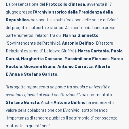
La presentazione del
Protocollo d’intesa
, avvenuta il 17
giugno presso l’
Archivio storico della Presidenza della
Repubblica
, ha sancito la pubblicazione delle sette edizioni
del progetto sul portale storico. Alla cerimonia hanno preso
parte numerosi relatori tra cui
Marina Giannetto
(Sovrintendente dell’Archivio),
Antonio Delfino
(Direttore
Relazioni esterne di Lefebvre Giuffrè),
Marta Cartabia
,
Paolo
Carusi
,
Margherita Cassano
,
Massimiliano Fiorucci
,
Marco
Ruotolo
,
Giovanni Bruno
,
Antonio Carratta
,
Alberto
D’Anna
e
Stefano Garisto
.
“Il progetto rappresenta un ponte tra scuola e università e
avvicina i giovani ai valori costituzionali”
, ha commentato
Stefano Garisto
. Anche
Antonio Delfino
ha evidenziato il
valore della collaborazione con l’Archivio, sottolineando
l’importanza di rendere pubblico il patrimonio di conoscenze
maturato in questi anni.