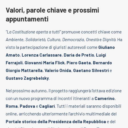
Valori, parole chiave e prossimi
appuntamenti
“La Costituzione aperta a tutti”
promuove concetti chiave come
Ambiente, Solidarietà, Cultura, Democrazia, Onestà
e
Dignità
. Ha
visto la partecipazione di giuristi autorevoli come
Giuliano
Amato
,
Lorenza Carlassare
,
Daria de Pretis
,
Luigi
Ferrajoli
,
Giovanni Maria Flick
,
Piero Gaeta
,
Bernardo
Giorgio Mattarella
,
Valerio Onida
,
Gaetano Silvestri
e
Gustavo Zagrebelsky
.
Nel prossimo autunno, il progetto raggiungerà l’ottava edizione
con un nuovo programma di incontri itineranti a
Camerino
,
Roma
,
Padova
e
Cagliari
. Tutti i materiali saranno disponibili
online, arricchendo ulteriormente l’archivio multimediale del
Portale storico della Presidenza della Repubblica
e del