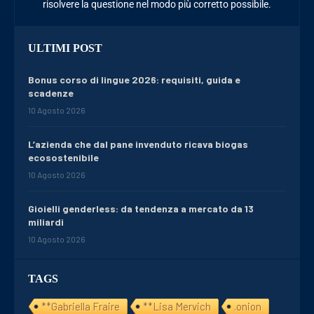
risolvere la questione nel modo più corretto possibile.
ULTIMI POST
Bonus corso di lingue 2026: requisiti, guida e
scadenze
10 Agosto 2026
L’azienda che dal pane invenduto ricava biogas
ecosostenibile
10 Agosto 2026
Gioielli genderless: da tendenza a mercato da 13
miliardi
10 Agosto 2026
TAGS
**Gabriella Fraire
**Lisa Mervich
.onion