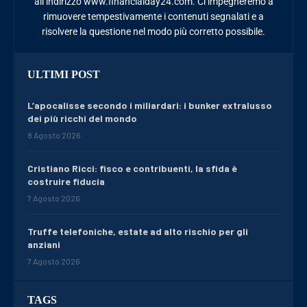
all’indirizzo www.financialday24.com. Ci impegneremo a
rimuovere tempestivamente i contenuti segnalati e a
risolvere la questione nel modo più corretto possibile.
ULTIMI POST
L’apocalisse secondo i miliardari: i bunker extralusso
dei più ricchi del mondo
8 Agosto 2026
Cristiano Ricci: fisco e contribuenti, la sfida è
costruire fiducia
7 Agosto 2026
Truffe telefoniche, estate ad alto rischio per gli
anziani
7 Agosto 2026
TAGS