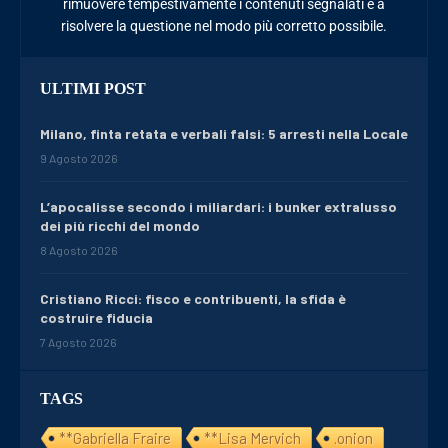
rimuovere tempestivamente i contenuti segnalati e a
risolvere la questione nel modo più corretto possibile.
ULTIMI POST
Milano, finta retata e verbali falsi: 5 arresti nella Locale
9 Agosto 2026
L’apocalisse secondo i miliardari: i bunker extralusso
dei più ricchi del mondo
8 Agosto 2026
Cristiano Ricci: fisco e contribuenti, la sfida è
costruire fiducia
7 Agosto 2026
TAGS
**Gabriella Fraire
**Lisa Mervich
.onion