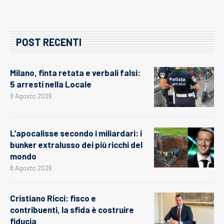
POST RECENTI
Milano, finta retata e verbali falsi:
5 arresti nella Locale
9 Agosto 2026
L’apocalisse secondo i miliardari: i
bunker extralusso dei più ricchi del
mondo
8 Agosto 2026
Cristiano Ricci: fisco e
contribuenti, la sfida è costruire
fiducia