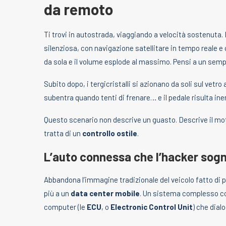
da remoto
Ti trovi in autostrada, viaggiando a velocità sostenuta
silenziosa, con navigazione satellitare in tempo reale e 
da sola e il volume esplode al massimo. Pensi a un semp
Subito dopo, i tergicristalli si azionano da soli sul vetro 
subentra quando tenti di frenare… e il pedale risulta ine
Questo scenario non descrive un guasto. Descrive il mot
tratta di un
controllo ostile
.
L’auto connessa che l’hacker sogn
Abbandona l’immagine tradizionale del veicolo fatto di 
più a un
data center mobile
. Un sistema complesso c
computer (le
ECU
, o
Electronic Control Unit
) che dial