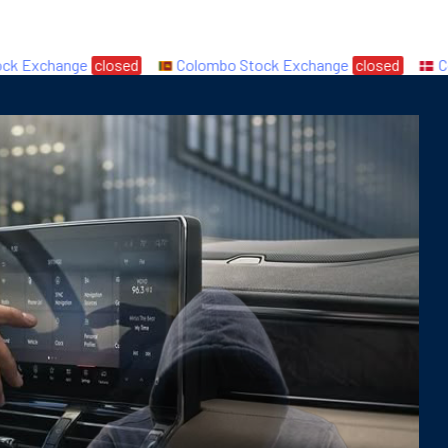
Exchange
closed
Colombo Stock Exchange
closed
Copen