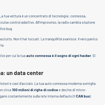
. La tua vettura è un concentrato di tecnologia: connessa,
cruise control adattivo. All’improvviso, la radio cambia stazione
lice bug.
asciutto. Non li hai toccati. La tranquillità svanisce. Il vero panico
rte.
ivo per cui la tua
auto connessa è il sogno di ogni hacker
. Si
a: un data center
pistoni e cavi d’acciaio. La tua auto connessa moderna somiglia
on circa
100 milioni di righe di codice
e decine di micro-
ogano costantemente sulla rete interna dell’auto (il
CAN bus
).