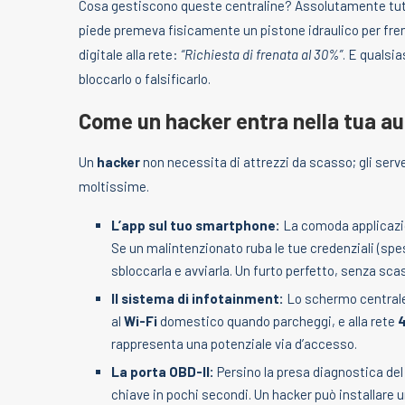
Cosa gestiscono queste centraline? Assolutamente tu
piede premeva fisicamente un pistone idraulico per fre
digitale alla rete:
“Richiesta di frenata al 30%”
. E qualsi
bloccarlo o falsificarlo.
Come un hacker entra nella tua a
Un
hacker
non necessita di attrezzi da scasso; gli serv
moltissime.
L’app sul tuo smartphone:
La comoda applicazion
Se un malintenzionato ruba le tue credenziali (sp
sbloccarla e avviarla. Un furto perfetto, senza sca
Il sistema di infotainment:
Lo schermo centrale 
al
Wi-Fi
domestico quando parcheggi, e alla rete
rappresenta una potenziale via d’accesso.
La porta OBD-II:
Persino la presa diagnostica del
chiave in pochi secondi. Un hacker può installare 