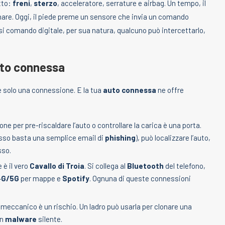
tto:
freni
,
sterzo
, acceleratore, serrature e airbag. Un tempo, il
nare. Oggi, il piede preme un sensore che invia un comando
asi comando digitale, per sua natura, qualcuno può intercettarlo,
uto connessa
e solo una connessione. E la tua
auto connessa
ne offre
e per pre-riscaldare l’auto o controllare la carica è una porta.
esso basta una semplice email di
phishing
), può localizzare l’auto,
sso.
è il vero
Cavallo di Troia
. Si collega al
Bluetooth
del telefono,
4G/5G
per mappe e
Spotify
. Ognuna di queste connessioni
 meccanico è un rischio. Un ladro può usarla per clonare una
un
malware
silente.