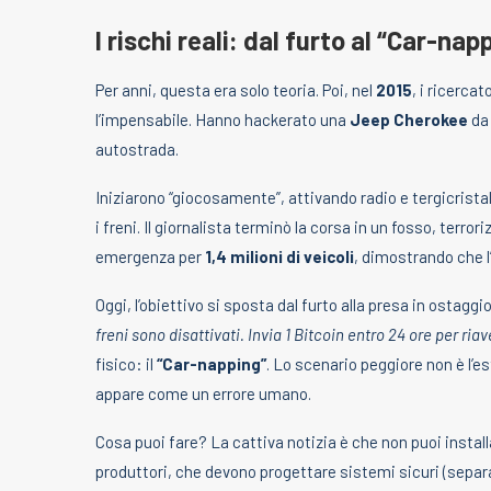
I rischi reali: dal furto al “Car-nap
Per anni, questa era solo teoria. Poi, nel
2015
, i ricercat
l’impensabile. Hanno hackerato una
Jeep Cherokee
da 
autostrada.
Iniziarono “giocosamente”, attivando radio e tergicristalli
i freni. Il giornalista terminò la corsa in un fosso, terro
emergenza per
1,4 milioni di veicoli
, dimostrando che l
Oggi, l’obiettivo si sposta dal furto alla presa in osta
freni sono disattivati. Invia 1 Bitcoin entro 24 ore per riave
fisico: il
“Car-napping”
. Lo scenario peggiore non è l’e
appare come un errore umano.
Cosa puoi fare? La cattiva notizia è che non puoi install
produttori, che devono progettare sistemi sicuri (separa