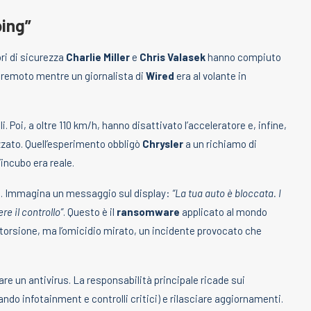
ping”
ori di sicurezza
Charlie Miller
e
Chris Valasek
hanno compiuto
remoto mentre un giornalista di
Wired
era al volante in
. Poi, a oltre 110 km/h, hanno disattivato l’acceleratore e, infine,
rizzato. Quell’esperimento obbligò
Chrysler
a un richiamo di
’incubo era reale.
ggio. Immagina un messaggio sul display:
“La tua auto è bloccata. I
re il controllo”
. Questo è il
ransomware
applicato al mondo
storsione, ma l’omicidio mirato, un incidente provocato che
are un antivirus. La responsabilità principale ricade sui
ndo infotainment e controlli critici) e rilasciare aggiornamenti.