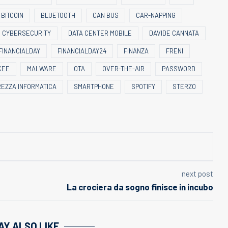
BITCOIN
BLUETOOTH
CAN BUS
CAR-NAPPING
CYBERSECURITY
DATA CENTER MOBILE
DAVIDE CANNATA
FINANCIALDAY
FINANCIALDAY24
FINANZA
FRENI
KEE
MALWARE
OTA
OVER-THE-AIR
PASSWORD
REZZA INFORMATICA
SMARTPHONE
SPOTIFY
STERZO
next post
La crociera da sogno finisce in incubo
AY ALSO LIKE