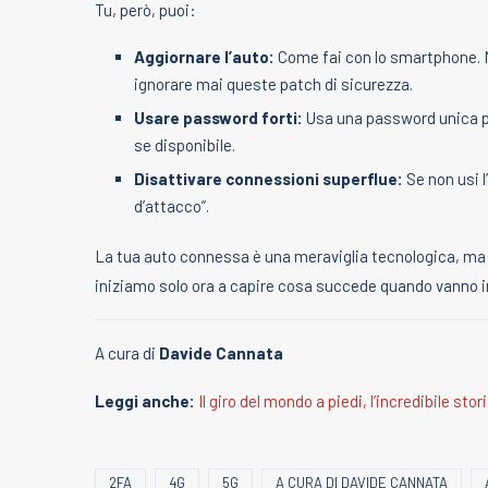
Tu, però, puoi:
Aggiornare l’auto:
Come fai con lo smartphone. 
ignorare mai queste patch di sicurezza.
Usare password forti:
Usa una password unica per 
se disponibile.
Disattivare connessioni superflue:
Se non usi l
d’attacco”.
La tua auto connessa è una meraviglia tecnologica, ma
iniziamo solo ora a capire cosa succede quando vanno in
A cura di
Davide Cannata
Leggi anche:
Il giro del mondo a piedi, l’incredibile stor
2FA
4G
5G
A CURA DI DAVIDE CANNATA