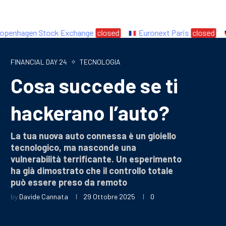
hagen Stock Exchange
closed
Euronext Paris
closed
E
FINANCIAL DAY 24
TECNOLOGIA
Cosa succede se ti
hackerano l’auto?
La tua nuova auto connessa è un gioiello
tecnologico, ma nasconde una
vulnerabilità terrificante. Un esperimento
ha già dimostrato che il controllo totale
può essere preso da remoto
by
Davide Cannata
29 Ottobre 2025
0