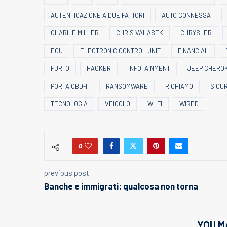
AUTENTICAZIONE A DUE FATTORI
AUTO CONNESSA
CHARLIE MILLER
CHRIS VALASEK
CHRYSLER
ECU
ELECTRONIC CONTROL UNIT
FINANCIAL
FURTO
HACKER
INFOTAINMENT
JEEP CHERO
PORTA OBD-II
RANSOMWARE
RICHIAMO
SICU
TECNOLOGIA
VEICOLO
WI-FI
WIRED
0
previous post
Banche e immigrati: qualcosa non torna
YOU M