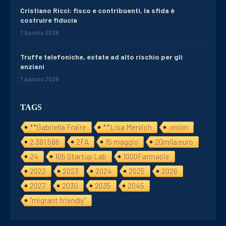
Cristiano Ricci: fisco e contribuenti, la sfida è
costruire fiducia
7 Agosto 2026
Truffe telefoniche, estate ad alto rischio per gli
anziani
7 Agosto 2026
TAGS
**Gabriella Fraire
**Lisa Mervich
.onion
2.381.586
2FA
15 maggio
20mila euro
24
105 Startup Lab
1000Farmacie
2022
2023
2024
2025
2026
2027
2030
2035
2045
“migrant friendly”