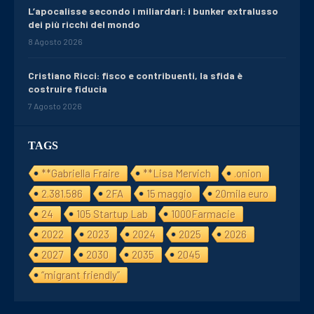
L’apocalisse secondo i miliardari: i bunker extralusso
dei più ricchi del mondo
8 Agosto 2026
Cristiano Ricci: fisco e contribuenti, la sfida è
costruire fiducia
7 Agosto 2026
TAGS
**Gabriella Fraire
**Lisa Mervich
.onion
2.381.586
2FA
15 maggio
20mila euro
24
105 Startup Lab
1000Farmacie
2022
2023
2024
2025
2026
2027
2030
2035
2045
“migrant friendly”