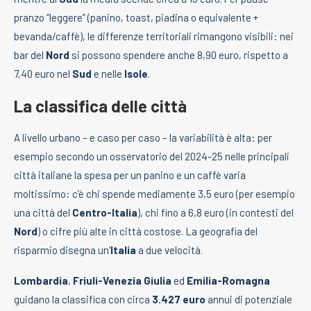
pranzo “leggere” (panino, toast, piadina o equivalente +
bevanda/caffè), le differenze territoriali rimangono visibili: nei
bar del
Nord
si possono spendere anche 8,90 euro, rispetto a
7,40 euro nel
Sud
e nelle
Isole
.
La classifica delle città
A livello urbano – e caso per caso – la variabilità è alta: per
esempio secondo un osservatorio del 2024-25 nelle principali
città italiane la spesa per un panino e un caffè varia
moltissimo: c’è chi spende mediamente 3,5 euro (per esempio
una città del
Centro-Italia
), chi fino a 6,8 euro (in contesti del
Nord
) o cifre più alte in città costose. La geografia del
risparmio disegna un’
Italia
a due velocità.
Lombardia
,
Friuli-Venezia Giulia
ed
Emilia-Romagna
guidano la classifica con circa
3.427 euro
annui di potenziale