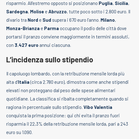
risparmio. All’estremo opposto si posizionano
Puglia
,
Sicilia
,
Sardegna
,
Molise
e
Abruzzo
, tutte poco sotto i 2.800 euro. Il
divario tra
Nord
e
Sud
supera i 670 euro l’anno.
Milano
,
Monza-Brianza
e
Parma
occupano il podio delle città dove
portarsi il pranzo conviene maggiormente in termini assoluti,
con
3.427 euro
annui ciascuna.
L’incidenza sullo stipendio
Il capoluogo lombardo, con la retribuzione mensile lorda più
alta d’
Italia
(circa 2.780 euro), dimostra come anche stipendi
elevati non proteggano dal peso delle spese alimentari
quotidiane. La classifica si ribalta completamente quando si
ragiona in percentuale sullo stipendio.
Vibo Valentia
conquista la prima posizione: qui chi evita il pranzo fuori
risparmia il 22,3% della retribuzione mensile lorda, pari a 243
euro su 1.090.