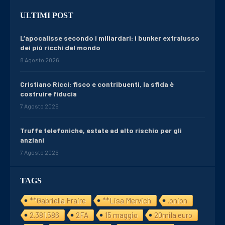
ULTIMI POST
L’apocalisse secondo i miliardari: i bunker extralusso
dei più ricchi del mondo
8 Agosto 2026
Cristiano Ricci: fisco e contribuenti, la sfida è
costruire fiducia
7 Agosto 2026
Truffe telefoniche, estate ad alto rischio per gli
anziani
7 Agosto 2026
TAGS
**Gabriella Fraire
**Lisa Mervich
.onion
2.381.586
2FA
15 maggio
20mila euro