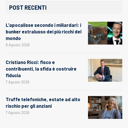
POST RECENTI
L’apocalisse secondo i miliardari: i
bunker extralusso dei più ricchi del
mondo
8 Agosto 2026
Cristiano Ricci: fisco e
contribuenti, la sfida è costruire
fiducia
7 Agosto 2026
Truffe telefoniche, estate ad alto
rischio per gli anziani
7 Agosto 2026