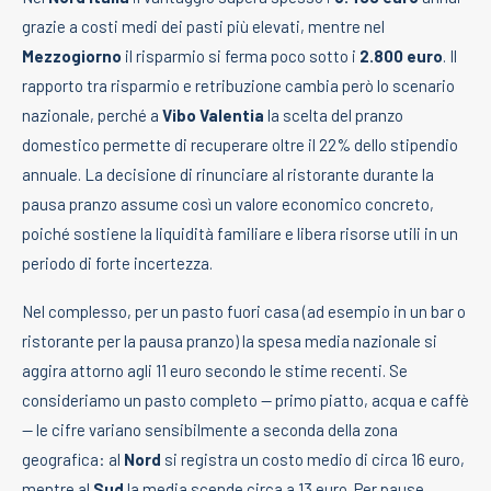
grazie a costi medi dei pasti più elevati, mentre nel
Mezzogiorno
il risparmio si ferma poco sotto i
2.800 euro
. Il
rapporto tra risparmio e retribuzione cambia però lo scenario
nazionale, perché a
Vibo Valentia
la scelta del pranzo
domestico permette di recuperare oltre il 22% dello stipendio
annuale. La decisione di rinunciare al ristorante durante la
pausa pranzo assume così un valore economico concreto,
poiché sostiene la liquidità familiare e libera risorse utili in un
periodo di forte incertezza.
Nel complesso, per un pasto fuori casa (ad esempio in un bar o
ristorante per la pausa pranzo) la spesa media nazionale si
aggira attorno agli 11 euro secondo le stime recenti. Se
consideriamo un pasto completo — primo piatto, acqua e caffè
— le cifre variano sensibilmente a seconda della zona
geografica: al
Nord
si registra un costo medio di circa 16 euro,
mentre al
Sud
la media scende circa a 13 euro. Per pause