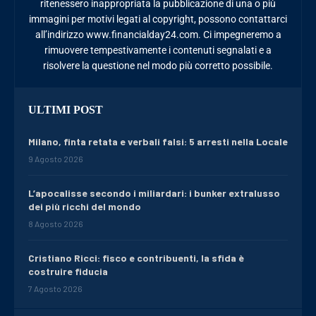
ritenessero inappropriata la pubblicazione di una o più
immagini per motivi legati al copyright, possono contattarci
all’indirizzo www.financialday24.com. Ci impegneremo a
rimuovere tempestivamente i contenuti segnalati e a
risolvere la questione nel modo più corretto possibile.
ULTIMI POST
Milano, finta retata e verbali falsi: 5 arresti nella Locale
9 Agosto 2026
L’apocalisse secondo i miliardari: i bunker extralusso
dei più ricchi del mondo
8 Agosto 2026
Cristiano Ricci: fisco e contribuenti, la sfida è
costruire fiducia
7 Agosto 2026