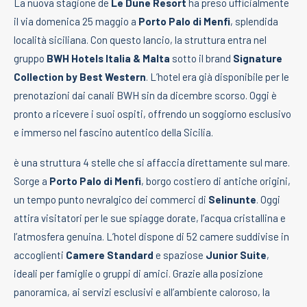
La nuova stagione de
Le Dune Resort
ha preso ufficialmente
il via domenica 25 maggio a
Porto Palo di Menfi
, splendida
località siciliana. Con questo lancio, la struttura entra nel
gruppo
BWH Hotels Italia & Malta
sotto il brand
Signature
Collection by Best Western
. L’hotel era già disponibile per le
prenotazioni dai canali BWH sin da dicembre scorso. Oggi è
pronto a ricevere i suoi ospiti, offrendo un soggiorno esclusivo
e immerso nel fascino autentico della Sicilia.
è una struttura 4 stelle che si affaccia direttamente sul mare.
Sorge a
Porto Palo di Menfi
, borgo costiero di antiche origini,
un tempo punto nevralgico dei commerci di
Selinunte
. Oggi
attira visitatori per le sue spiagge dorate, l’acqua cristallina e
l’atmosfera genuina. L’hotel dispone di 52 camere suddivise in
accoglienti
Camere Standard
e spaziose
Junior Suite
,
ideali per famiglie o gruppi di amici. Grazie alla posizione
panoramica, ai servizi esclusivi e all’ambiente caloroso, la