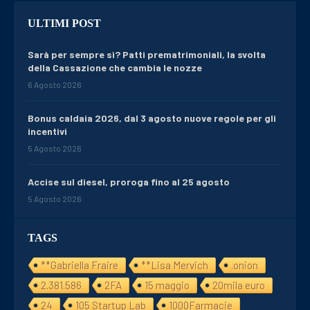
ULTIMI POST
Sarà per sempre sì? Patti prematrimoniali, la svolta
della Cassazione che cambia le nozze
6 Agosto 2026
Bonus caldaia 2026, dal 3 agosto nuove regole per gli
incentivi
5 Agosto 2026
Accise sul diesel, proroga fino al 25 agosto
5 Agosto 2026
TAGS
**Gabriella Fraire
**Lisa Mervich
.onion
2.381.586
2FA
15 maggio
20mila euro
24
105 Startup Lab
1000Farmacie