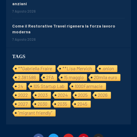
anziani
7 Agosto 2026
Come il Restorative Travel rigenera la forza lavoro
moderna
7 Agosto 2026
TAGS
**Gabriella Fraire
**Lisa Mervich
.onion
2.381.586
2FA
15 maggio
20mila euro
24
105 Startup Lab
1000Farmacie
2022
2023
2024
2025
2026
2027
2030
2035
2045
“migrant friendly”