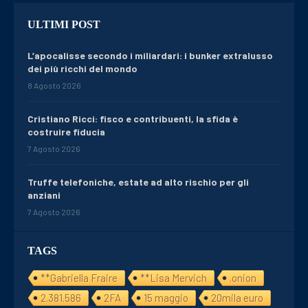
ULTIMI POST
L’apocalisse secondo i miliardari: i bunker extralusso
dei più ricchi del mondo
8 Agosto 2026
Cristiano Ricci: fisco e contribuenti, la sfida è
costruire fiducia
7 Agosto 2026
Truffe telefoniche, estate ad alto rischio per gli
anziani
7 Agosto 2026
TAGS
**Gabriella Fraire
**Lisa Mervich
.onion
2.381.586
2FA
15 maggio
20mila euro