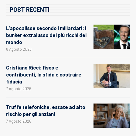
POST RECENTI
L’apocalisse secondo i miliardari: i
bunker extralusso dei più ricchi del
mondo
8 Agosto 2026
Cristiano Ricci: fisco e
contribuenti, la sfida è costruire
fiducia
7 Agosto 2026
Truffe telefoniche, estate ad alto
rischio per gli anziani
7 Agosto 2026