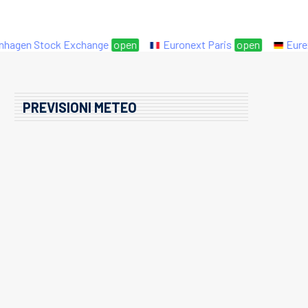
gen Stock Exchange
open
Euronext Paris
open
Eurex
PREVISIONI METEO