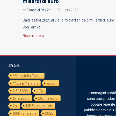
miliardi di euro
by
Financial Day 24
15 Luglio 2025
Saldi estivi 2025 al via, giro d’affari da 3 miliardi di euro
Con l’arrivo …
Read more
TAGS
**Gabriella Fraire
**Lisa Mervich
.onion
2.381.586
2FA
Le immagini pubbl
15 maggio
20mila euro
sono autoprodotte,
oppure reperite 
24
105 Startup Lab
pubblico dominio. Qua
1000Farmacie
2022
ritenessero inappro