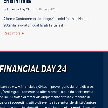
crisi in Italia
by
Financial Day 24
19 Giugno 2025
Allarme Confcommercio: negozi in crisi in Italia Mancano
260mila lavoratori qualificati In Italia il …
Read more
icate su www.financialday24.com provengono da fonti diverse:
 fornite gratuitamente da uffici stampa, tratte da social media
online. Si tratta di materiale ampiamente diffuso e ritenuto di
lora i soggetti ritratti o gli eventuali detentori dei diritti d’autore
priata la pubblicazione di una o più immagini per motivi legati al