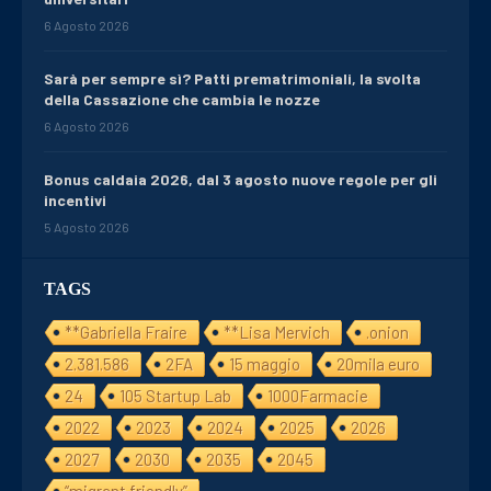
6 Agosto 2026
Sarà per sempre sì? Patti prematrimoniali, la svolta
della Cassazione che cambia le nozze
6 Agosto 2026
Bonus caldaia 2026, dal 3 agosto nuove regole per gli
incentivi
5 Agosto 2026
TAGS
**Gabriella Fraire
**Lisa Mervich
.onion
2.381.586
2FA
15 maggio
20mila euro
24
105 Startup Lab
1000Farmacie
2022
2023
2024
2025
2026
2027
2030
2035
2045