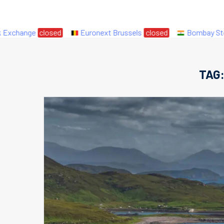
xchange
closed
Euronext Brussels
closed
Bombay Stock
TAG