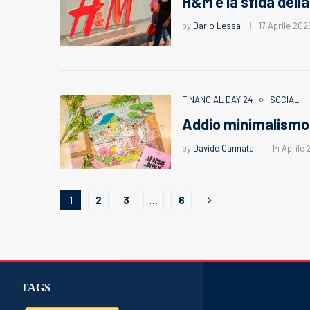
H&M e la sfida della 
by
Dario Lessa
17 Aprile 202
FINANCIAL DAY 24
SOCIAL
Addio minimalismo 
by
Davide Cannata
14 Aprile
1
2
3
…
6
TAGS