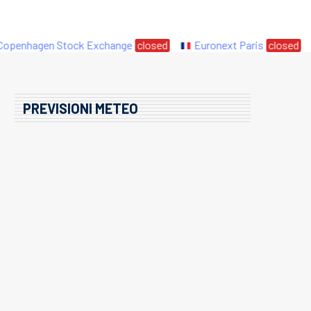
nhagen Stock Exchange
closed
Euronext Paris
closed
PREVISIONI METEO