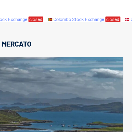
 Exchange
closed
Colombo Stock Exchange
closed
Cope
:
MERCATO