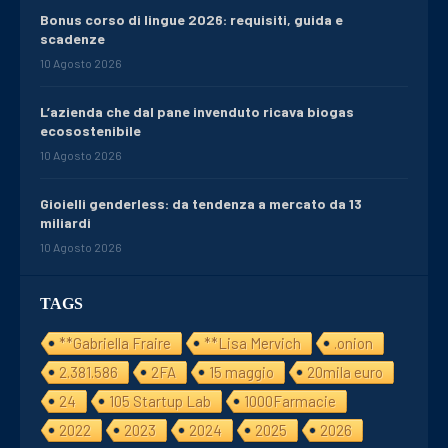
Bonus corso di lingue 2026: requisiti, guida e
scadenze
10 Agosto 2026
L’azienda che dal pane invenduto ricava biogas
ecosostenibile
10 Agosto 2026
Gioielli genderless: da tendenza a mercato da 13
miliardi
10 Agosto 2026
TAGS
**Gabriella Fraire
**Lisa Mervich
.onion
2.381.586
2FA
15 maggio
20mila euro
24
105 Startup Lab
1000Farmacie
2022
2023
2024
2025
2026