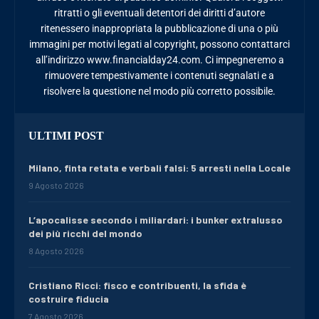
ritratti o gli eventuali detentori dei diritti d’autore
ritenessero inappropriata la pubblicazione di una o più
immagini per motivi legati al copyright, possono contattarci
all’indirizzo www.financialday24.com. Ci impegneremo a
rimuovere tempestivamente i contenuti segnalati e a
risolvere la questione nel modo più corretto possibile.
ULTIMI POST
Milano, finta retata e verbali falsi: 5 arresti nella Locale
9 Agosto 2026
L’apocalisse secondo i miliardari: i bunker extralusso
dei più ricchi del mondo
8 Agosto 2026
Cristiano Ricci: fisco e contribuenti, la sfida è
costruire fiducia
7 Agosto 2026