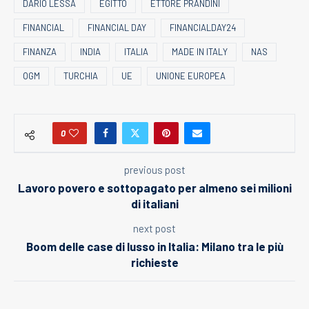
DARIO LESSA
EGITTO
ETTORE PRANDINI
FINANCIAL
FINANCIAL DAY
FINANCIALDAY24
FINANZA
INDIA
ITALIA
MADE IN ITALY
NAS
OGM
TURCHIA
UE
UNIONE EUROPEA
0
previous post
Lavoro povero e sottopagato per almeno sei milioni
di italiani
next post
Boom delle case di lusso in Italia: Milano tra le più
richieste