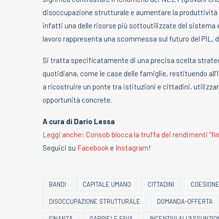
disoccupazione strutturale e aumentare la produttività 
infatti una delle risorse più sottoutilizzate del sistema
lavoro rappresenta una scommessa sul futuro del PIL, de
Si tratta specificatamente di una precisa scelta strategi
quotidiana, come le case delle famiglie, restituendo all’
a ricostruire un ponte tra istituzioni e cittadini, util
opportunità concrete.
A cura di Dario Lessa
Leggi anche: Consob blocca la truffa dei rendimenti “f
Seguici su
Facebook
e
Instagram
!
BANDI
CAPITALE UMANO
CITTADINI
COESIONE
DISOCCUPAZIONE STRUTTURALE
DOMANDA-OFFERTA
FINANZA
GABRIELE FAVA
INCENTIVI ALL'ASSUNZIO