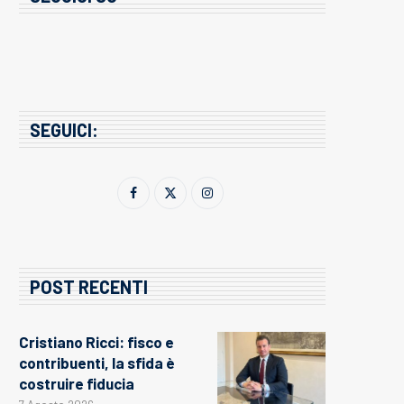
SEGUICI:
POST RECENTI
Cristiano Ricci: fisco e
contribuenti, la sfida è
costruire fiducia