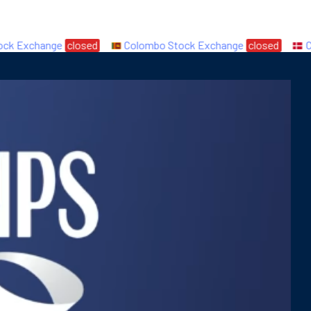
 Exchange
closed
Colombo Stock Exchange
closed
Cop