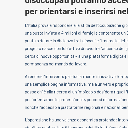
per orientarsi e inserirsi n
L’Italia prova a rispondere alla sfida dell’occupazione 
una busta inviata a 4 milioni di famiglie contenente un Q
punta a ridurre la distanza tra i giovani e il mercato del 
progetto nasce con l’obiettivo di favorire l’accesso dei
cerca di nuove opportunità – a una piattaforma digitale r
permanenza nel mondo del lavoro.
A rendere l’intervento particolarmente innovativo è la l
una semplice pagina informativa, ma a un vero e propr
passo chi è alla ricerca di un impiego o desidera riqualif
per l’orientamento professionale, percorsi di formazione,
nonché l’accesso a piattaforme regionali e nazionali per
L’operazione ha una valenza economica profonda: inter
significa contrastare il fenomeno dei NEET (giovani che 