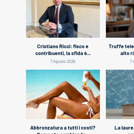
Cristiano Ricci: fisco e
Truffe tel
contribuenti, la sfida è...
alto ri
7 Agosto 2026
7
Abbronzatura a tutti i costi?
La laure