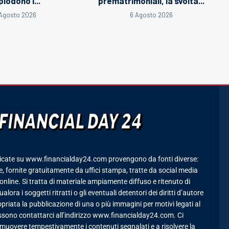
plodono i...
prematrimoniali, la svolta...
Agosto 2026
6 Agosto 2026
icate su www.financialday24.com provengono da fonti diverse:
 fornite gratuitamente da uffici stampa, tratte da social media
online. Si tratta di materiale ampiamente diffuso e ritenuto di
lora i soggetti ritratti o gli eventuali detentori dei diritti d’autore
priata la pubblicazione di una o più immagini per motivi legati al
ssono contattarci all’indirizzo www.financialday24.com. Ci
uovere tempestivamente i contenuti segnalati e a risolvere la