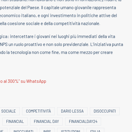
potenziale del Paese. Il capitale umano giovanile rappresenta
 economico italiano, e ogni investimento in politiche attive del
lla coesione sociale e della competitività nazionale.
ca: intercettare i giovani nei luoghi più immediati della vita
INPS un ruolo proattivo e non solo previdenziale. L’iniziativa punta
izzando la tecnologia non come fine, ma come mezzo per creare
ino al 300%” su WhatsApp
 SOCIALE
COMPETITIVITÀ
DARIO LESSA
DISOCCUPATI
FINANCIAL
FINANCIAL DAY
FINANCIALDAY24
NE
INOCCUPATI
INPS
ISTITUZIONI
ITALIA