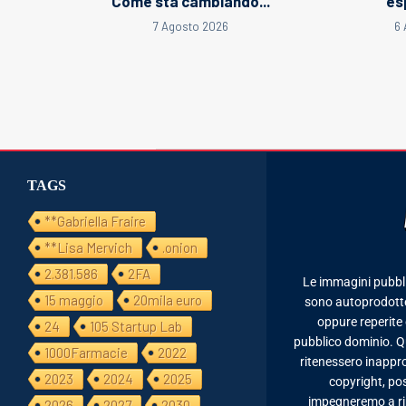
Come sta cambiando...
es
7 Agosto 2026
6 
TAGS
**Gabriella Fraire
**Lisa Mervich
.onion
2.381.586
2FA
Le immagini pubbl
15 maggio
20mila euro
sono autoprodotte,
oppure reperite 
24
105 Startup Lab
pubblico dominio. Qua
1000Farmacie
2022
ritenessero inappro
2023
2024
2025
copyright, po
impegneremo a rim
2026
2027
2030