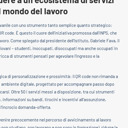
el mondo del lavoro
giovanile con uno strumento tanto semplice quanto strategico:
R code. È questo il cuore dell’iniziativa promossa dall’INPS, che
lavoro. Come spiegato dal presidente dell’Istituto, Gabriele Fava, il
 giovani – studenti, inoccupati, disoccupati ma anche occupati in
icca di strumenti pensati per agevolare l’ingresso e la
ogica di personalizzazione e prossimità: il QR code non rimanda a
io ambiente digitale, progettato per accompagnare passo dopo
icarsi. Oltre 50 i servizi messi a disposizione, tra cui strumenti
 informazioni su bandi, tirocini e incentivi all’assunzione,
 l’incrocio domanda-offerta.
venire precocemente nel percorso di avvicinamento al lavoro
non studiano, non lavorano e non sono in formazione), ridurre la