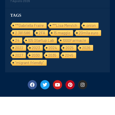
7 Agosto 2026
TAGS
**Gabriella Fraire
**Lisa Mervich
.onion
2.381.586
2FA
15 maggio
20mila euro
24
105 Startup Lab
1000Farmacie
2022
2023
2024
2025
2026
2027
2030
2035
2045
“migrant friendly”
©2024/25 Financialday24. All Right Reserved. Designed and Develope
by
Cyb&Des Consulting