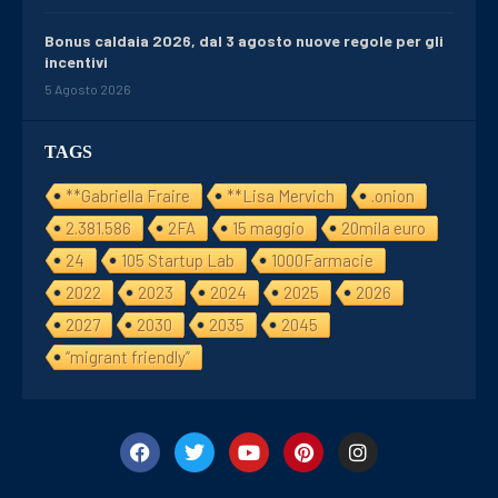
Bonus caldaia 2026, dal 3 agosto nuove regole per gli
incentivi
5 Agosto 2026
TAGS
**Gabriella Fraire
**Lisa Mervich
.onion
2.381.586
2FA
15 maggio
20mila euro
24
105 Startup Lab
1000Farmacie
2022
2023
2024
2025
2026
2027
2030
2035
2045
“migrant friendly”