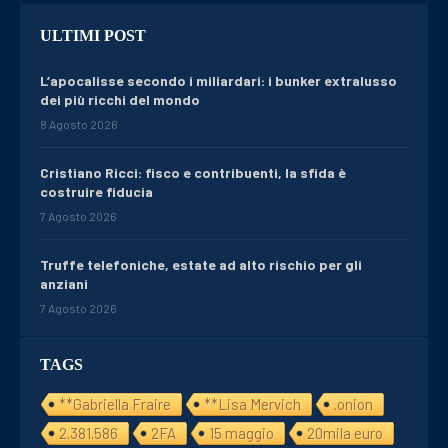
ULTIMI POST
L’apocalisse secondo i miliardari: i bunker extralusso
dei più ricchi del mondo
8 Agosto 2026
Cristiano Ricci: fisco e contribuenti, la sfida è
costruire fiducia
7 Agosto 2026
Truffe telefoniche, estate ad alto rischio per gli
anziani
7 Agosto 2026
TAGS
**Gabriella Fraire
**Lisa Mervich
.onion
2.381.586
2FA
15 maggio
20mila euro