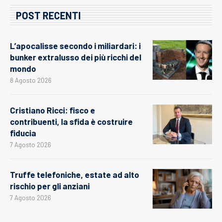
POST RECENTI
L’apocalisse secondo i miliardari: i
bunker extralusso dei più ricchi del
mondo
8 Agosto 2026
Cristiano Ricci: fisco e
contribuenti, la sfida è costruire
fiducia
7 Agosto 2026
Truffe telefoniche, estate ad alto
rischio per gli anziani
7 Agosto 2026