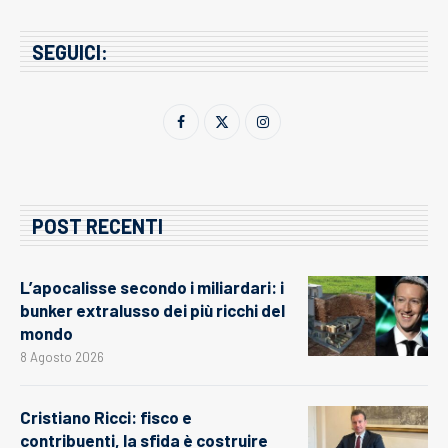
SEGUICI:
POST RECENTI
L’apocalisse secondo i miliardari: i
bunker extralusso dei più ricchi del
mondo
8 Agosto 2026
Cristiano Ricci: fisco e
contribuenti, la sfida è costruire