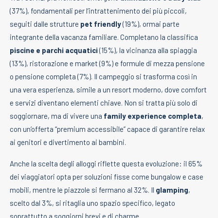
(37%), fondamentali per l’intrattenimento dei più piccoli,
seguiti dalle strutture
pet friendly
(19%), ormai parte
integrante della vacanza familiare. Completano la classifica
piscine e parchi acquatici
(15%), la vicinanza alla spiaggia
(13%), ristorazione e market (9%) e formule di mezza pensione
o pensione completa (7%). Il campeggio si trasforma così in
una vera esperienza, simile a un resort moderno, dove comfort
e servizi diventano elementi chiave. Non si tratta più solo di
soggiornare, ma di vivere una
family experience completa
,
con un’offerta “premium accessibile” capace di garantire relax
ai genitori e divertimento ai bambini.
Anche la scelta degli alloggi riflette questa evoluzione: il 65%
dei viaggiatori opta per soluzioni fisse come bungalow e case
mobili, mentre le piazzole si fermano al 32%. Il
glamping
,
scelto dal 3%, si ritaglia uno spazio specifico, legato
soprattutto a soggiorni brevi e di charme.