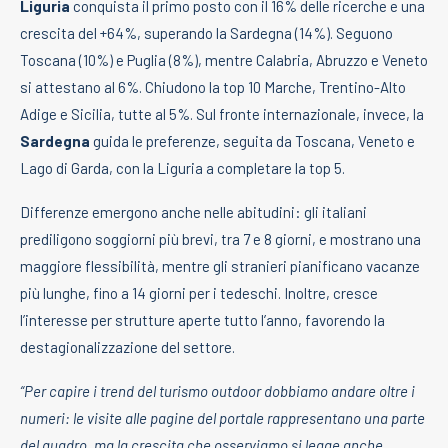
Liguria
conquista il primo posto con il 16% delle ricerche e una
crescita del +64%, superando la Sardegna (14%). Seguono
Toscana (10%) e Puglia (8%), mentre Calabria, Abruzzo e Veneto
si attestano al 6%. Chiudono la top 10 Marche, Trentino-Alto
Adige e Sicilia, tutte al 5%. Sul fronte internazionale, invece, la
Sardegna
guida le preferenze, seguita da Toscana, Veneto e
Lago di Garda, con la Liguria a completare la top 5.
Differenze emergono anche nelle abitudini: gli italiani
prediligono soggiorni più brevi, tra 7 e 8 giorni, e mostrano una
maggiore flessibilità, mentre gli stranieri pianificano vacanze
più lunghe, fino a 14 giorni per i tedeschi. Inoltre, cresce
l’interesse per strutture aperte tutto l’anno, favorendo la
destagionalizzazione del settore.
“Per capire i trend del turismo outdoor dobbiamo andare oltre i
numeri: le visite alle pagine del portale rappresentano una parte
del quadro, ma la crescita che osserviamo si legge anche