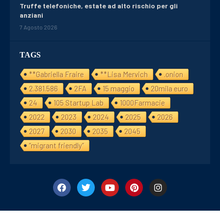
Truffe telefoniche, estate ad alto rischio per gli
anziani
7 Agosto 2026
TAGS
**Gabriella Fraire
**Lisa Mervich
.onion
2.381.586
2FA
15 maggio
20mila euro
24
105 Startup Lab
1000Farmacie
2022
2023
2024
2025
2026
2027
2030
2035
2045
“migrant friendly”
©2024/25 Financialday24. All Right Reserved. Designed and Develope