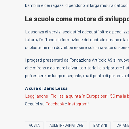
bambini e dei ragazzi dipendono in larga misura dal codi
La scuola come motore di svilupp
L’assenza di servizi scolastici adeguati oltre a penalizz
futura, limitando la formazione del capitale umano e la 
scolastiche non dovrebbe essere solo una voce di spesa
I progetti presentati da Fondazione Articolo 49 si muov
che mirano a colmare i divari territoriali e a riportare l’
può essere un luogo diseguale, ma il punto di partenza 
A cura di Dario Lessa
Leggi anche: Tlc, Italia quinta in Europa per il 5G ma la 
Seguici su
Facebook
e
Instagram
!
AOSTA
AULE INFORMATICHE
BAMBINI
CATANI