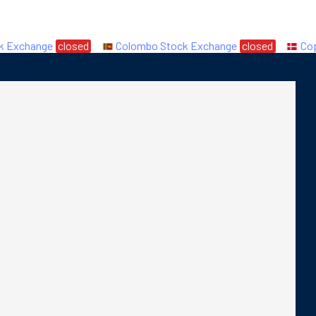
xchange
closed
Colombo Stock Exchange
closed
Copen