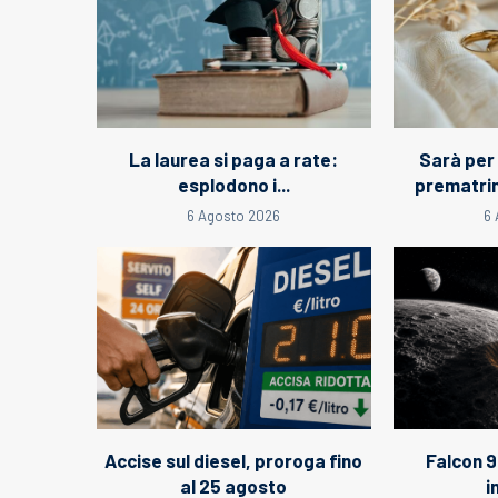
La laurea si paga a rate:
Sarà per
esplodono i...
prematrimo
6 Agosto 2026
6 
Accise sul diesel, proroga fino
Falcon 9
al 25 agosto
i