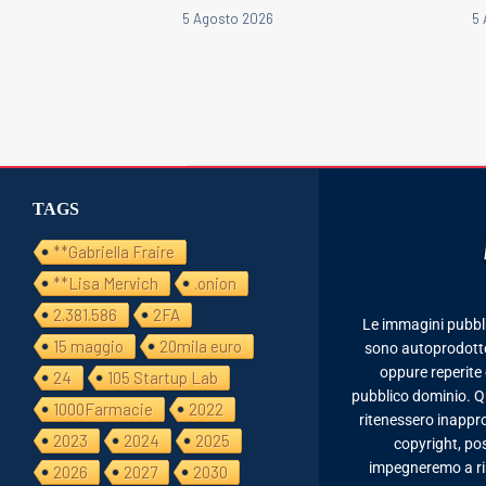
5 Agosto 2026
5 
TAGS
**Gabriella Fraire
**Lisa Mervich
.onion
2.381.586
2FA
Le immagini pubbl
15 maggio
20mila euro
sono autoprodotte,
oppure reperite 
24
105 Startup Lab
pubblico dominio. Qua
1000Farmacie
2022
ritenessero inappro
2023
2024
2025
copyright, po
impegneremo a rim
2026
2027
2030