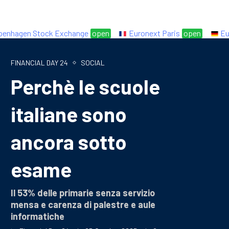
hagen Stock Exchange
open
Euronext Paris
open
Eure
FINANCIAL DAY 24
SOCIAL
Perchè le scuole
italiane sono
ancora sotto
esame
Il 53% delle primarie senza servizio
mensa e carenza di palestre e aule
informatiche