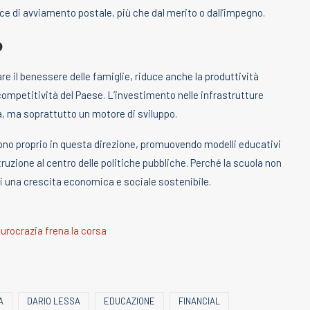
ce di avviamento postale, più che dal merito o dall’impegno.
o
are il benessere delle famiglie, riduce anche la produttività
competitività del Paese. L’investimento nelle infrastrutture
, ma soprattutto un motore di sviluppo.
ono proprio in questa direzione, promuovendo modelli educativi
istruzione al centro delle politiche pubbliche. Perché la scuola non
di una crescita economica e sociale sostenibile.
burocrazia frena la corsa
A
DARIO LESSA
EDUCAZIONE
FINANCIAL