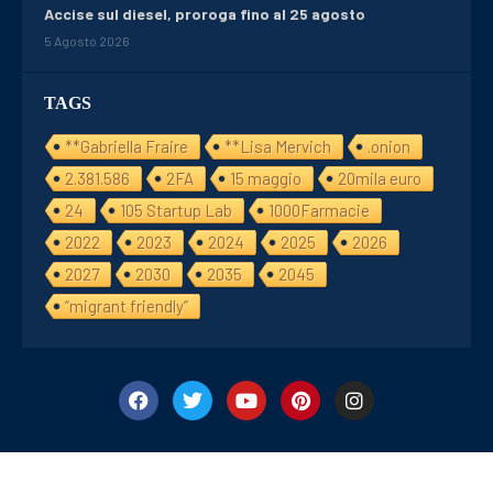
Accise sul diesel, proroga fino al 25 agosto
5 Agosto 2026
TAGS
**Gabriella Fraire
**Lisa Mervich
.onion
2.381.586
2FA
15 maggio
20mila euro
24
105 Startup Lab
1000Farmacie
2022
2023
2024
2025
2026
2027
2030
2035
2045
“migrant friendly”
©2024/25 Financialday24. All Right Reserved. Designed and Develope