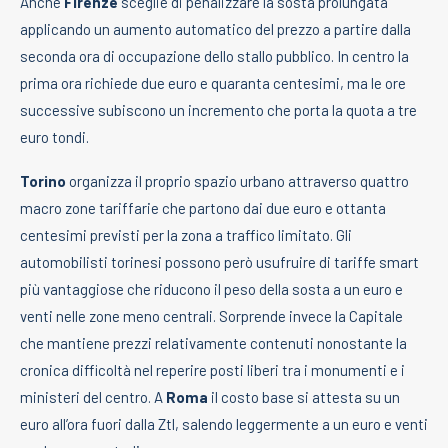
Anche
Firenze
sceglie di penalizzare la sosta prolungata
applicando un aumento automatico del prezzo a partire dalla
seconda ora di occupazione dello stallo pubblico. In centro la
prima ora richiede due euro e quaranta centesimi, ma le ore
successive subiscono un incremento che porta la quota a tre
euro tondi.
Torino
organizza il proprio spazio urbano attraverso quattro
macro zone tariffarie che partono dai due euro e ottanta
centesimi previsti per la zona a traffico limitato. Gli
automobilisti torinesi possono però usufruire di tariffe smart
più vantaggiose che riducono il peso della sosta a un euro e
venti nelle zone meno centrali. Sorprende invece la Capitale
che mantiene prezzi relativamente contenuti nonostante la
cronica difficoltà nel reperire posti liberi tra i monumenti e i
ministeri del centro. A
Roma
il costo base si attesta su un
euro all’ora fuori dalla Ztl, salendo leggermente a un euro e venti