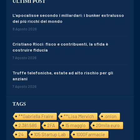
ULTIMI POST
L’apocalisse secondo i miliardari: i bunker extralusso
dei più ricchi del mondo
8 Agosto 2026
Cristiano Ricci: fisco e contribuenti, la sfida è
costruire fiducia
7 Agosto 2026
Truffe telefoniche, estate ad alto rischio per gli
anziani
7 Agosto 2026
TAGS
**Gabriella Fraire
**Lisa Mervich
.onion
2.381.586
2FA
15 maggio
20mila euro
24
105 Startup Lab
1000Farmacie