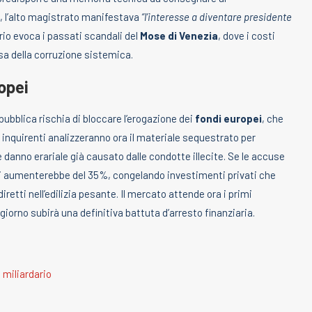
, l’alto magistrato manifestava
“l’interesse a diventare presidente
rio evoca i passati scandali del
Mose di Venezia
, dove i costi
usa della corruzione sistemica.
ropei
pubblica rischia di bloccare l’erogazione dei
fondi europei
, che
i inquirenti analizzeranno ora il materiale sequestrato per
e danno erariale già causato dalle condotte illecite. Se le accuse
eri aumenterebbe del 35%, congelando investimenti privati che
retti nell’edilizia pesante. Il mercato attende ora i primi
giorno subirà una definitiva battuta d’arresto finanziaria.
 miliardario