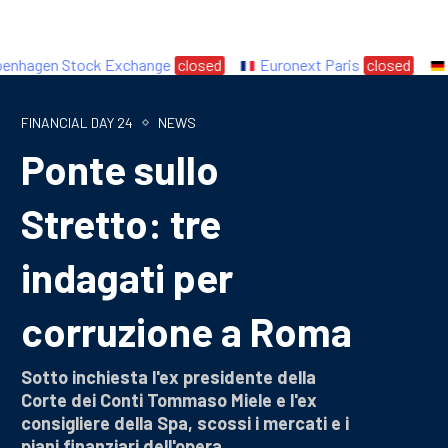
agen Stock Exchange
closed
Euronext Paris
closed
Eur
FINANCIAL DAY 24
NEWS
Ponte sullo
Stretto: tre
indagati per
corruzione a Roma
Sotto inchiesta l'ex presidente della
Corte dei Conti Tommaso Miele e l'ex
consigliere della Spa, scossi i mercati e i
piani finanziari dell'opera