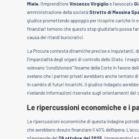
Miele
, l’imprenditore
Vincenzo Virgiglio
e l’avvocato
G
amministrazione della società
Stretto di Messina Sp
giudice promettendo appoggio per ricoprire cariche in ent
finanziari temono che questo stop giudiziario possa far l
causa dei ritardi burocratici.
La Procura contesta dinamiche precise e inquietanti, 
l’imparzialità degli organi di controllo dello Stato. I mag
volevano
“condizionare”
l’esame della Corte in favore del
svelano che i partner privati avrebbero anche tentato di a
In cambio di futuri incarichi, il giudice indagato avreb
rivelando informazioni riservate sugli orientamenti dei c
Le ripercussioni economiche e i p
Le ripercussioni economiche di questa indagine potrebber
che avrebbero dovuto finanziare il 40% dell’opera. L’ac
sfavorevole del
29 ottobre del 2025
, impegnandosi a 