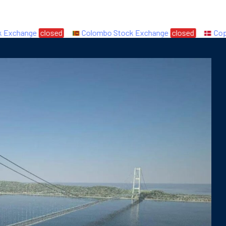
change
closed
Colombo Stock Exchange
closed
Copenh