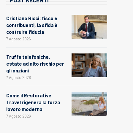
Cristiano Ricci: fisco e
contribuenti, la sfida è
costruire fiducia
7 Agosto 2026
Truffe telefoniche,
estate ad alto rischio per
gli anziani
7 Agosto 2026
Come il Restorative
Travel rigenera la forza
lavoro moderna
7 Agosto 2026