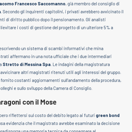
iacomo Francesco Saccomanno
, già membro del consiglio di
a
. Secondo gli inquirenti capitolini, i privati avrebbero avvicinato il
i di diritto pubblico dopo il pensionamento. Gli analisti
ievitare i costi di gestione del progetto di un ulteriore 5% a
descrivendo un sistema di scambi informativi che mina
istrati affermano in una nota ufficiale che i due intermediari
la
Stretto di Messina Spa
. Le indagini della magistratura
vvicinare altri magistrati ritenuti utili agli interessi del gruppo.
be fornito costanti aggiornamenti sull’andamento della procedura,
olleghi e sullo sviluppo della Camera di Consiglio.
aragoni con il Mose
o riflettersi sul costo del debito legato ai futuri
green bond
cusa evidenzia che il magistrato avrebbe esaminato la decisione
predisporre una memoria tecnica da consegnare al