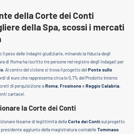
nte della Corte dei Conti
liere della Spa, scossi i mercati
a
il peso delle indagini giudiziarie, minando la fiducia degli
ra di Roma ha iscritto tre persone nel registro degli indagati per
io
. Al centro del ciclone si trova il progetto del
Ponte sullo
iardi di euro che rappresenta circa lo 0,7% del Prodotto Interno
reti di perquisizione a
Roma
,
Frosinone
e
Reggio Calabria
,
nti cartacei.
zionare la Corte dei Conti
dizionare l’esame di legittimità della
Corte dei Conti
sul progetto
l’ex presidente aggiunto della magistratura contabile
Tommaso