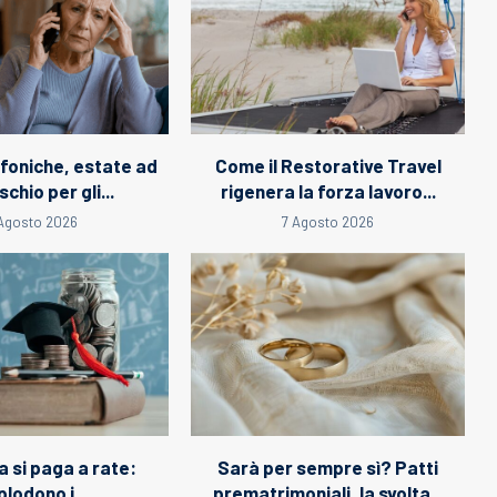
efoniche, estate ad
Come il Restorative Travel
schio per gli...
rigenera la forza lavoro...
 Agosto 2026
7 Agosto 2026
a si paga a rate:
Sarà per sempre sì? Patti
plodono i...
prematrimoniali, la svolta...