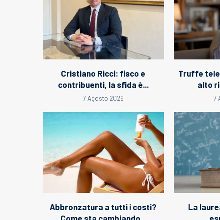
Cristiano Ricci: fisco e
Truffe tel
contribuenti, la sfida è...
alto ri
7 Agosto 2026
7
Abbronzatura a tutti i costi?
La laure
Come sta cambiando...
es